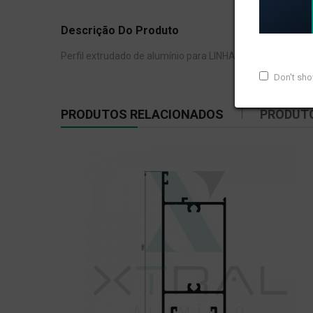
Descrição Do Produto
Perfil extrudado de alumínio para LINHA 42, com peso lin
Don't sh
PRODUTOS RELACIONADOS
PRODUT