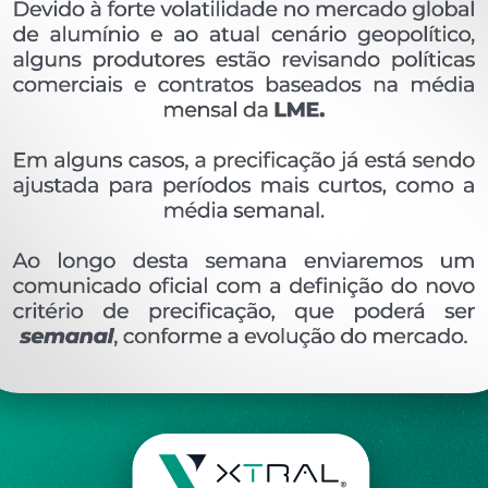
OVERVIEW
Perfil extrudado de alumínio para LINHA 42, com 
Ver perfis relacionado
Etiquetas:
589- PESO LINEAR - KG/M
P-280
KG
DESCRIÇÃO
COMENTÁRIOS (0)