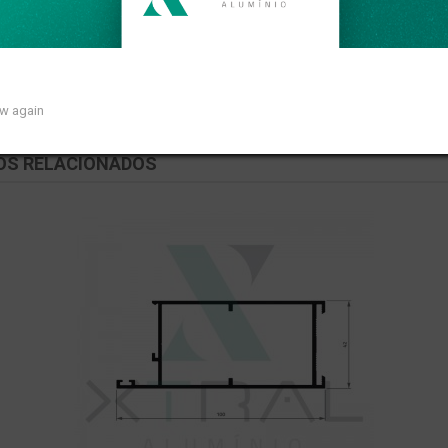
ear de 0,858kg/m.
ow again
OS RELACIONADOS