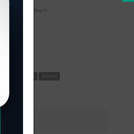
peso linear de 0,858kg/m.
s
/M
LINHA 42
0
858KG/M