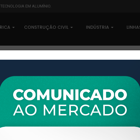
L TECNOLOGIA EM ALUMÍNIO.
BRICA
CONSTRUÇÃO CIVIL
INDÚSTRIA
LINH
XTL-589 - (P-280) - PESO LIN
0 comentários
Pedidos (0)
Disponível sob consulta
Taxas
R$ 0,00
Modelo:
LINHA 42
Disponibilidade:
Em estoque