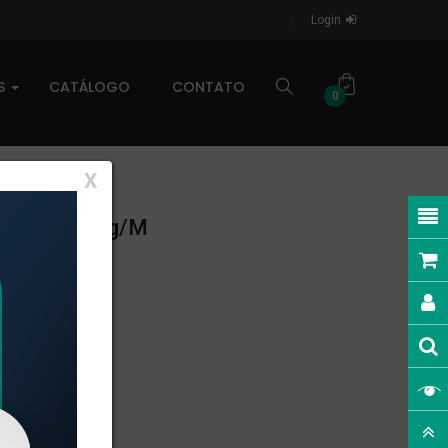
Login
AS
CATÁLOGO
CONTATO
0
X
EAR: 0,858kg/m