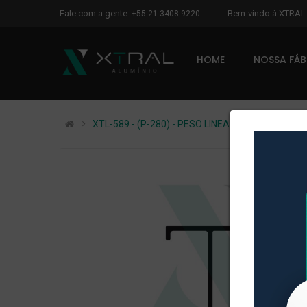
Fale com a gente:
Bem-vindo à XTRA
+55 21-3408-9220
HOME
NOSSA FÁ
XTL-589 - (P-280) - PESO LINEAR: 0,858kg/m