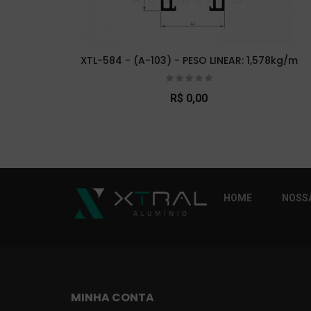
XTL-584 - (A-103) - PESO LINEAR: 1,578kg/m
R$ 0,00
So Extra Slider: Não exitem itens para exibi
HOME
NOSSA
MINHA CONTA