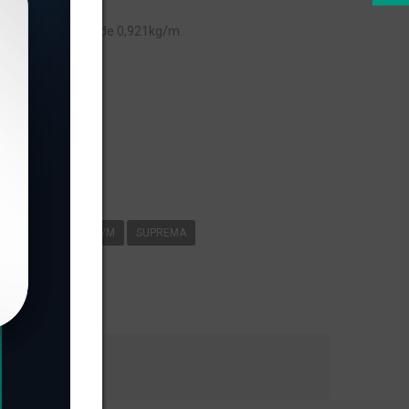
, com peso linear de 0,921kg/m.
s
-050
0
921KG/M
SUPREMA