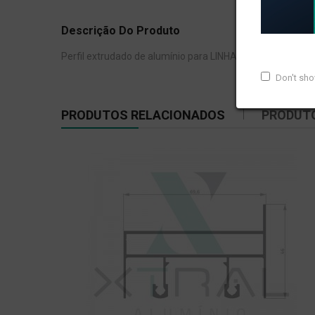
Descrição Do Produto
Perfil extrudado de alumínio para LINHA XTRAL S, com pe
Don't sh
PRODUTOS RELACIONADOS
PRODUT