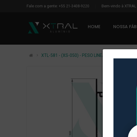
Fale com a gente:
Bem-vindo à XTRA
+55 21-3408-9220
HOME
NOSSA FÁ
XTL-581 - (XS-050) - PESO LINEAR: 0,921kg/m