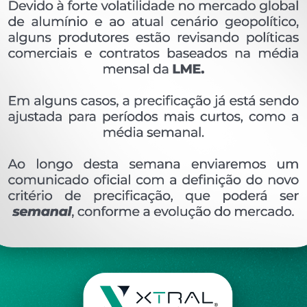
OVERVIEW
Perfil extrudado de alumínio para LINHA XTRAL S
Ver perfis relacionado
Etiquetas:
581- PESO LINEAR - 0
921 KG/M
SU
DESCRIÇÃO
COMENTÁRIOS (0)