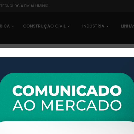
L TECNOLOGIA EM ALUMÍNIO.
BRICA
CONSTRUÇÃO CIVIL
INDÚSTRIA
LINH
XTL-581 - (XS-050) - PESO LI
0 comentários
Pedidos (0)
Disponível sob consulta
Taxas
R$ 0,00
Modelo:
LINHA XTRAL S
Disponibilidade:
Em estoque