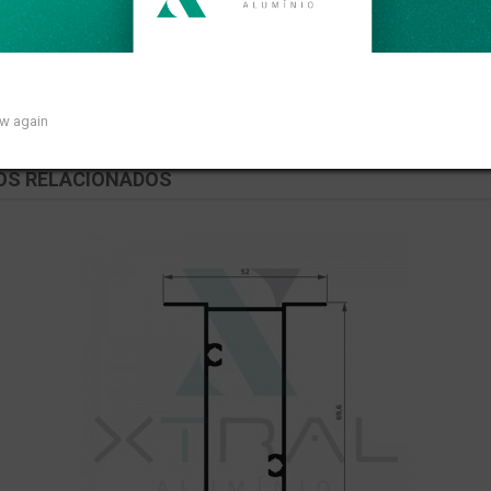
so linear de 0,921kg/m.
ow again
OS RELACIONADOS