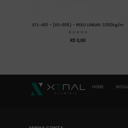
XTL-401 - (XS-005) - PESO LINEAR: 1,092kg/m
R$ 0,00
So Extra Slider: Não exitem itens para exibi
HOME
NOSSA
MINHA CONTA