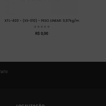
XTL-403 - (XS-010) - PESO LINEAR: 0,97kg/m
XTL-
R$ 0,00
×
TATO
LOCALIZAÇÃO