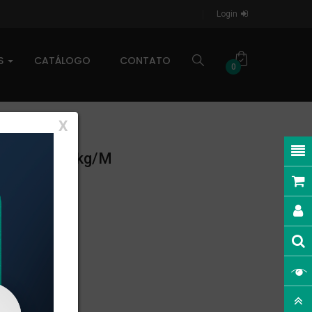
Login
AS
CATÁLOGO
CONTATO
0
X
NEAR: 0,921kg/m