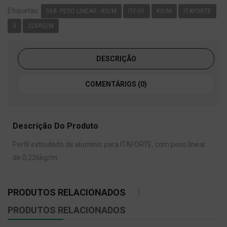
Etiquetas:
568- PESO LINEAR - KG/M
ITF-01
KG/M
ITAFORTE
0
226KG/M
DESCRIÇÃO
COMENTÁRIOS (0)
Descrição Do Produto
Perfil extrudado de alumínio para ITAFORTE, com peso linear
de 0,226kg/m.
PRODUTOS RELACIONADOS
PRODUTOS RELACIONADOS