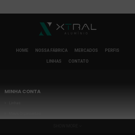
So Extra Slider: Não exitem itens para exibir!
×
HOME
NOSSA FÁBRICA
MERCADOS
PERFIS
LINHAS
CONTATO
MINHA CONTA
Linhas
Meus Orçamentos
Seja nosso parceiro
SHOW MORE
Condições Especiais