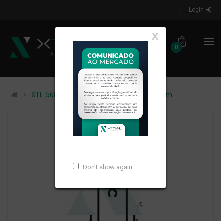
Login
X
0
XTL-568 - (ITF-01) - PESO LINEAR: 0,226kg/m
Don't show again