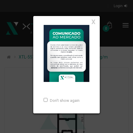
Login
X
0
XTL-557 - (ALK-004) - PESO LINEAR: 0,388kg/m
Don't show again