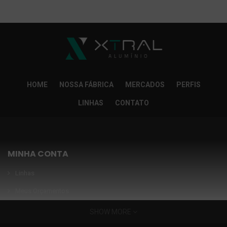
So Extra Slider: Não exitem itens para exibir!
×
HOME
NOSSA FÁBRICA
MERCADOS
PERFIS
LINHAS
CONTATO
MINHA CONTA
Linhas
Meus Orçamentos
Seja nosso parceiro
SHOW MORE
Condições Especiais