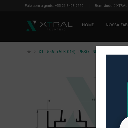
Fale com a gente:
Bem-vindo à XTRA
+55 21-3408-9220
HOME
NOSSA FÁ
XTL-556 - (ALK-014) - PESO LINEAR: 1,45kg/m