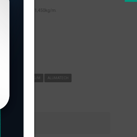
om peso linear de 1,450kg/m.
s
K-014
1
450KG/M
ALUMATECH