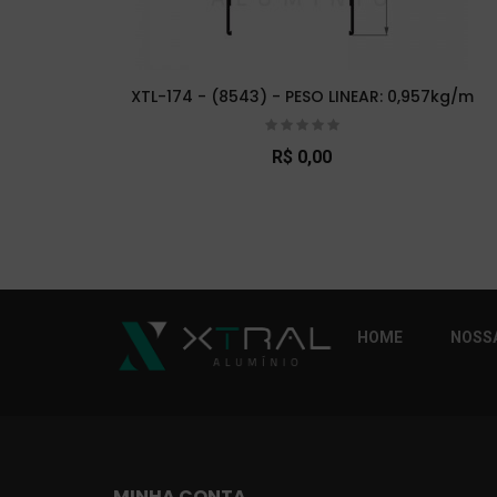
XTL-174 - (8543) - PESO LINEAR: 0,957kg/m
R$ 0,00
So Extra Slider: Não exitem itens para exibi
HOME
NOSSA
MINHA CONTA