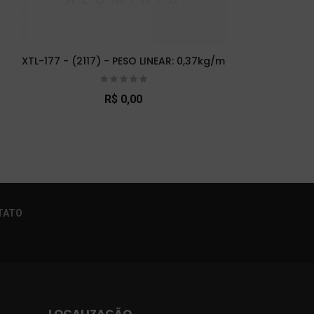
XTL-177 - (2117) - PESO LINEAR: 0,37kg/m
XTL-
R$ 0,00
×
TATO
LOCALIZAÇÃO