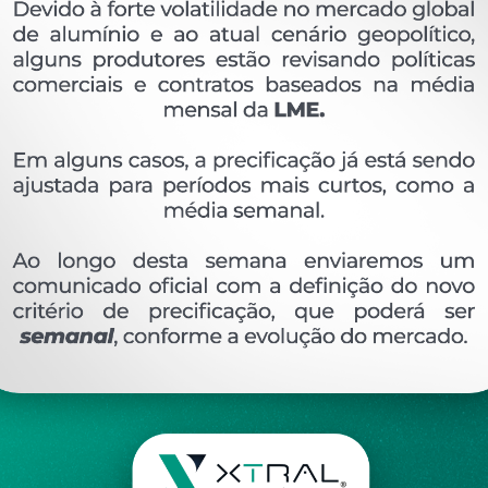
OVERVIEW
Perfil extrudado de alumínio para ALUMATECH, c
Ver perfis relacionado
Etiquetas:
556- PESO LINEAR - 1
450 KG/M
AL
DESCRIÇÃO
COMENTÁRIOS (0)