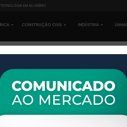
L TECNOLOGIA EM ALUMÍNIO.
BRICA
CONSTRUÇÃO CIVIL
INDÚSTRIA
LINH
XTL-556 - (ALK-014) - PESO L
0 comentários
Pedidos (0)
Disponível sob consulta
Taxas
R$ 0,00
Modelo:
ALUMATECH
Disponibilidade:
Em estoque