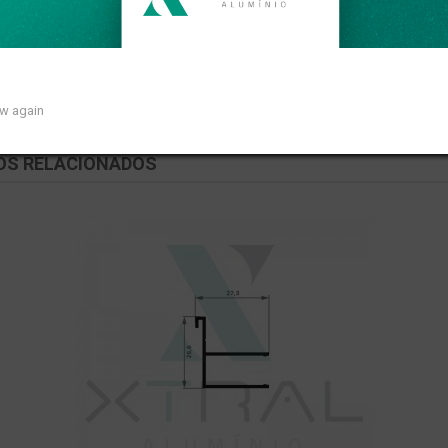
linear de 1,450kg/m.
ow again
OS RELACIONADOS