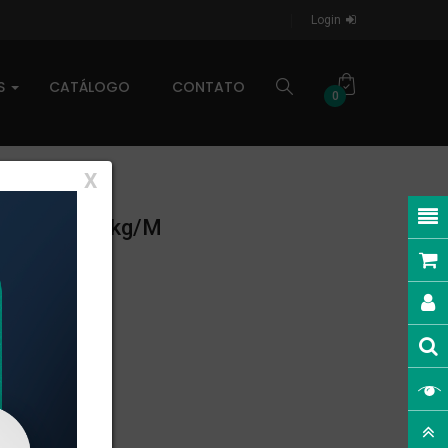
Login
AS
CATÁLOGO
CONTATO
0
X
INEAR: 1,45kg/m