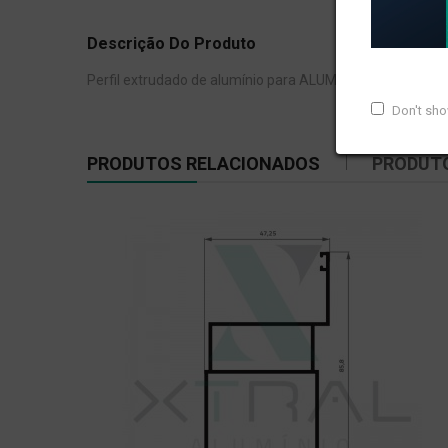
Descrição Do Produto
Perfil extrudado de alumínio para ALUMATECH, com peso 
Don't sh
PRODUTOS RELACIONADOS
PRODUT