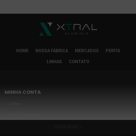
So Extra Slider: Não exitem itens para exibir!
×
HOME
NOSSA FÁBRICA
MERCADOS
PERFIS
LINHAS
CONTATO
MINHA CONTA
Linhas
Meus Orçamentos
Seja nosso parceiro
SHOW MORE
Condições Especiais