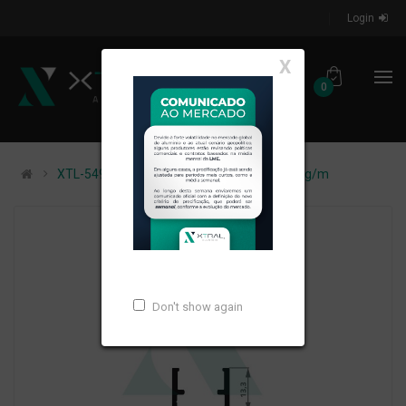
Login
X
0
XTL-549 - (ALK-006) - PESO LINEAR: 0,192kg/m
Don't show again