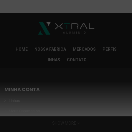
So Extra Slider: Não exitem itens para exibir!
×
HOME
NOSSA FÁBRICA
MERCADOS
PERFIS
LINHAS
CONTATO
MINHA CONTA
Linhas
Meus Orçamentos
Seja nosso parceiro
SHOW MORE
Condições Especiais