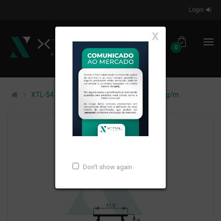
Login
X
0
XTL-547 - (ALK-003) - PESO LINEAR: 0,089kg/m
Don't show again