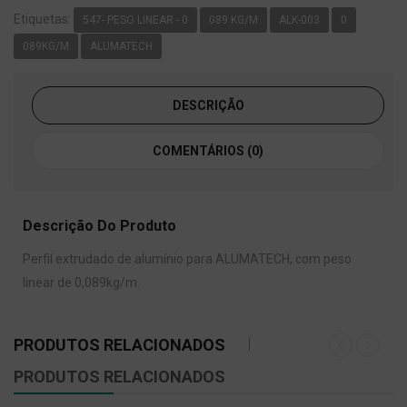
Etiquetas:
547- PESO LINEAR - 0
089 KG/M
ALK-003
0
089KG/M
ALUMATECH
DESCRIÇÃO
COMENTÁRIOS (0)
Descrição Do Produto
Perfil extrudado de alumínio para ALUMATECH, com peso
linear de 0,089kg/m.
PRODUTOS RELACIONADOS
PRODUTOS RELACIONADOS