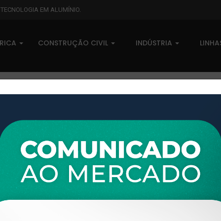
L TECNOLOGIA EM ALUMÍNIO.
BRICA
CONSTRUÇÃO CIVIL
INDÚSTRIA
LINH
g/m
XTL-540 - (PERFIL VIDRO) - P
0 comentários
Pedidos (0)
Disponível sob consulta
Taxas
R$ 0,00
Modelo:
W.WORKS
Disponibilidade:
Em estoque