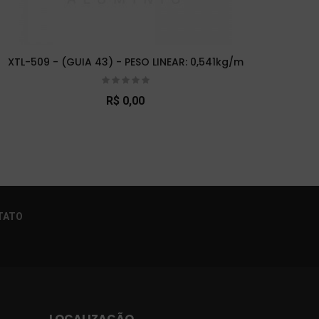
XTL-509 - (GUIA 43) - PESO LINEAR: 0,541kg/m
XT
R$ 0,00
×
TATO
LOCALIZAÇÃO