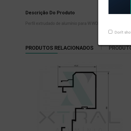
Descrição Do Produto
Perfil extrudado de alumínio para W.WORKS, com peso li
Don't sh
PRODUTOS RELACIONADOS
PRODUT