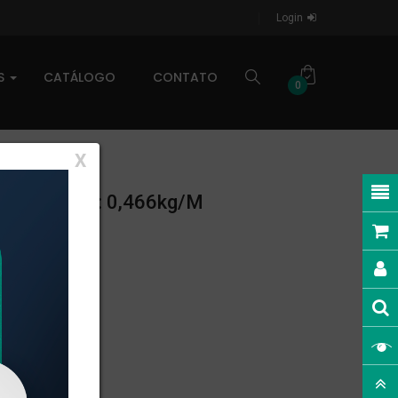
Login
AS
CATÁLOGO
CONTATO
0
X
ESO LINEAR: 0,466kg/m