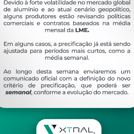
OVERVIEW
Perfil extrudado de alumínio para W.WORKS, com
Ver perfis relacionado
Etiquetas:
540- PESO LINEAR - KG/M
PERFIL VIDR
DESCRIÇÃO
COMENTÁRIOS (0)