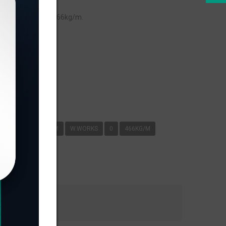
 peso linear de 0,466kg/m.
s
O ÚNICO/05
KG/M
W.WORKS
0
466KG/M