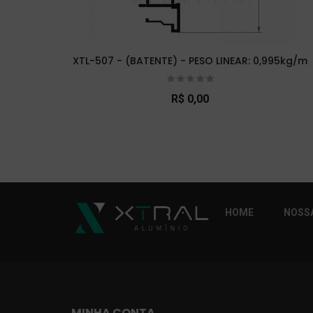
XTL-507 - (BATENTE) - PESO LINEAR: 0,995kg/m
R$ 0,00
So Extra Slider: Não exitem itens para exibi
HOME
NOSSA
MINHA CONTA