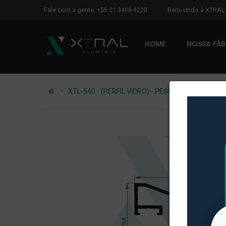
Fale com a gente:
Bem-vindo à XTRA
+55 21-3408-9220
HOME
NOSSA FÁ
XTL-540 - (PERFIL VIDRO) - PESO LINEAR: 0,466k