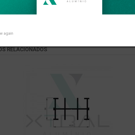
near de 0,466kg/m.
ow again
OS RELACIONADOS