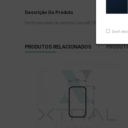
Descrição Do Produto
Perfil extrudado de alumínio para METAL XÁ, com peso li
Don't sh
PRODUTOS RELACIONADOS
PRODUT