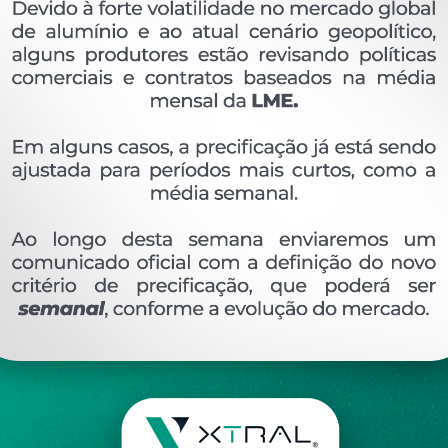
OVERVIEW
Perfil extrudado de alumínio para METAL XÁ, com
Ver perfis relacionado
Etiquetas:
531- PESO LINEAR - KG/M
PERFIL 2
DESCRIÇÃO
COMENTÁRIOS (0)