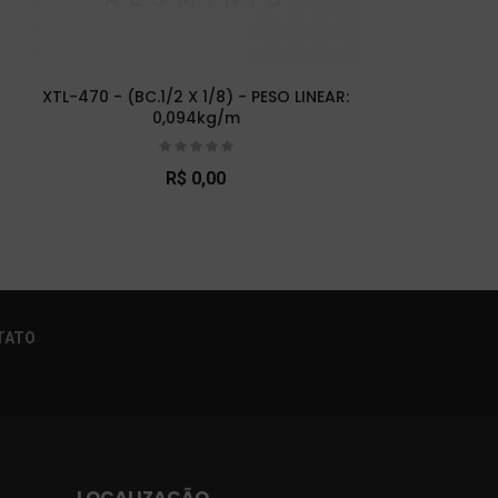
XTL-470 - (BC.1/2 X 1/8) - PESO LINEAR:
XTL-
0,094kg/m
R$ 0,00
×
TATO
LOCALIZAÇÃO