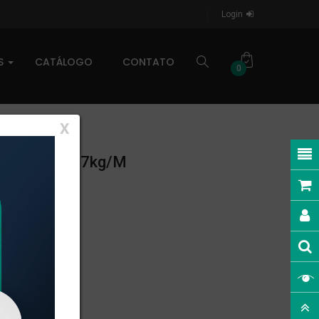
Login
AS
CATÁLOGO
CONTATO
0
X
LINEAR: 0,107kg/m