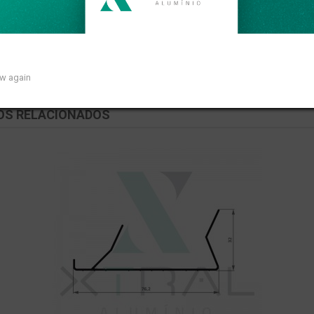
near de 0,107kg/m.
ow again
OS RELACIONADOS