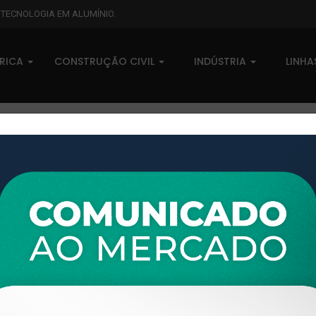
L TECNOLOGIA EM ALUMÍNIO.
BRICA
CONSTRUÇÃO CIVIL
INDÚSTRIA
LINH
XTL-531 - (PERFIL 2) - PESO 
0 comentários
Pedidos (0)
Disponível sob consulta
Taxas
R$ 0,00
Modelo:
METAL XÁ
Disponibilidade:
Em estoque