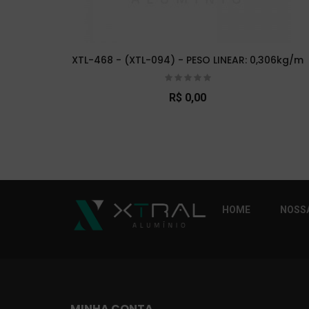
XTL-468 - (XTL-094) - PESO LINEAR: 0,306kg/m
R$ 0,00
So Extra Slider: Não exitem itens para exibi
HOME
NOSSA
MINHA CONTA