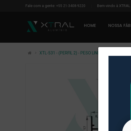
Fale com a gente:
Bem-vindo à XTRA
+55 21-3408-9220
HOME
NOSSA FÁ
XTL-531 - (PERFIL 2) - PESO LINEAR: 0,107kg/m