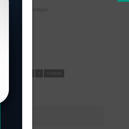
 peso linear de 0,107kg/m.
s
KG/M
METAL XÁ
0
107KG/M