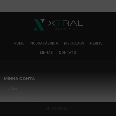
So Extra Slider: Não exitem itens para exibir!
×
HOME
NOSSA FÁBRICA
MERCADOS
PERFIS
LINHAS
CONTATO
MINHA CONTA
Linhas
Meus Orçamentos
Seja nosso parceiro
SHOW MORE
Condições Especiais