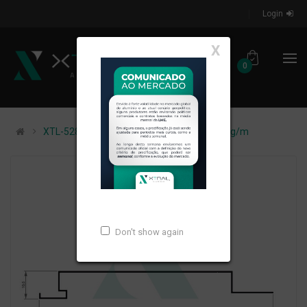
Login
X
0
XTL-528 - (TLB-008) - PESO LINEAR: 0,588kg/m
Don't show again