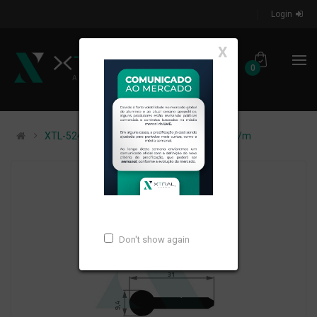
Login
X
0
XTL-524 - (XTL-105) - PESO LINEAR: 0,43kg/m
Don't show again