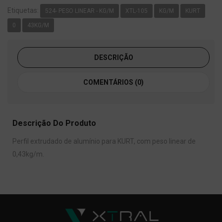
Etiquetas:
524- PESO LINEAR - KG/M
XTL-105
KG/M
KURT
0
43KG/M
DESCRIÇÃO
COMENTÁRIOS (0)
Descrição Do Produto
Perfil extrudado de alumínio para KURT, com peso linear de
0,43kg/m.