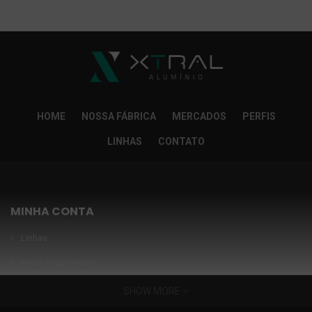
So Extra Slider: Não exitem itens para exibir!
×
HOME
NOSSA FÁBRICA
MERCADOS
PERFIS
LINHAS
CONTATO
MINHA CONTA
Linhas
Meus Orçamentos
Seja nosso parceiro
SHOW MORE
Condições Especiais