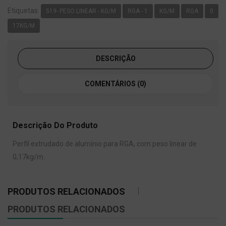
Etiquetas:
519- PESO LINEAR - KG/M
RGA - 1
KG/M
RGA
0
17KG/M
DESCRIÇÃO
COMENTÁRIOS (0)
Descrição Do Produto
Perfil extrudado de alumínio para RGA, com peso linear de
0,17kg/m.
PRODUTOS RELACIONADOS
PRODUTOS RELACIONADOS