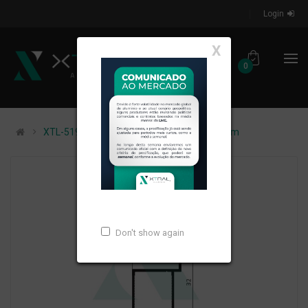
Login
X
0
XTL-519 - (RGA - 1) - PESO LINEAR: 0,17kg/m
Don't show again