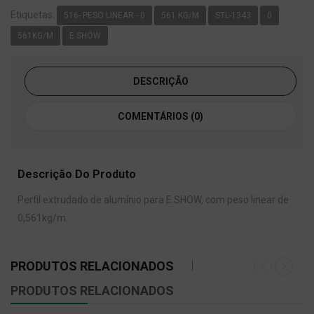
Etiquetas:
516- PESO LINEAR - 0
561 KG/M
STL-1343
0
561KG/M
E.SHOW
DESCRIÇÃO
COMENTÁRIOS (0)
Descrição Do Produto
Perfil extrudado de alumínio para E.SHOW, com peso linear de
0,561kg/m.
PRODUTOS RELACIONADOS
PRODUTOS RELACIONADOS