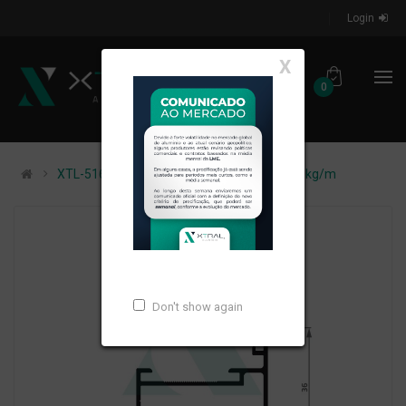
Login
X
0
XTL-516 - (STL-1343) - PESO LINEAR: 0,561kg/m
Don't show again