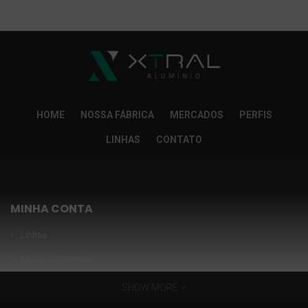
So Extra Slider: Não exitem itens para exibir!
×
HOME
NOSSA FÁBRICA
MERCADOS
PERFIS
LINHAS
CONTATO
MINHA CONTA
Linhas
Meus Orçamentos
Seja nosso parceiro
SHOW MORE
Condições Especiais