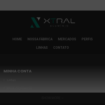
So Extra Slider: Não exitem itens para exibir!
×
HOME
NOSSA FÁBRICA
MERCADOS
PERFIS
LINHAS
CONTATO
MINHA CONTA
Linhas
Meus Orçamentos
Seja nosso parceiro
SHOW MORE
Condições Especiais