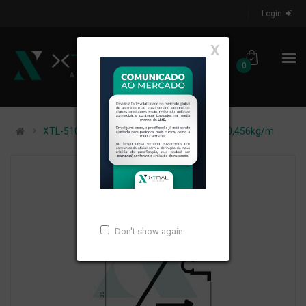
Login
X
0
XTL-510 - (QUADRO DE VI) - PESO LINEAR: 0,456kg/m
Don't show again