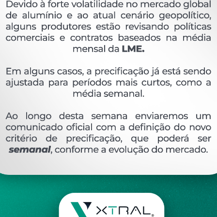
OVERVIEW
Perfil extrudado de alumínio para METAL XÁ, com
Ver perfis relacionado
Etiquetas:
476- PESO LINEAR - KG/M
XÁ-01
KG
DESCRIÇÃO
COMENTÁRIOS (0)