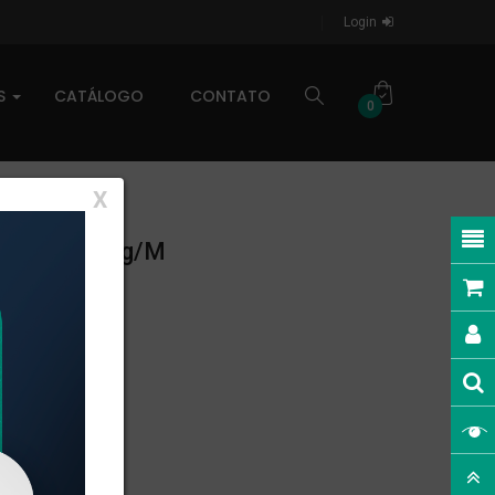
Login
AS
CATÁLOGO
CONTATO
0
X
EAR: 0,144kg/m