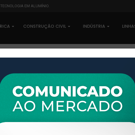
L TECNOLOGIA EM ALUMÍNIO.
BRICA
CONSTRUÇÃO CIVIL
INDÚSTRIA
LINH
XTL-476 - (XÁ-01) - PESO LIN
0 comentários
Pedidos (0)
Disponível sob consulta
Taxas
R$ 0,00
Modelo:
METAL XÁ
Disponibilidade:
Em estoque