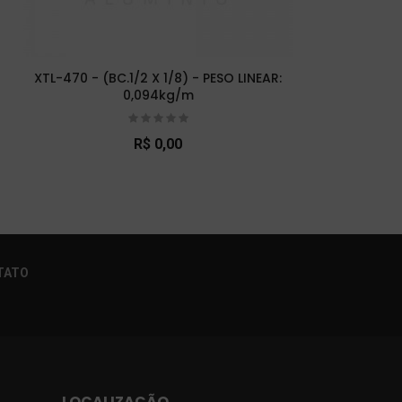
XTL-470 - (BC.1/2 X 1/8) - PESO LINEAR:
XTL-
0,094kg/m
R$ 0,00
×
TATO
LOCALIZAÇÃO