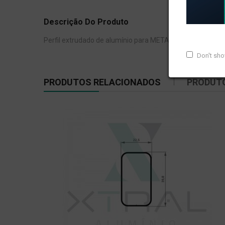
Descrição Do Produto
Perfil extrudado de alumínio para METAL XÁ, com peso li
Don't sh
PRODUTOS RELACIONADOS
PRODUT