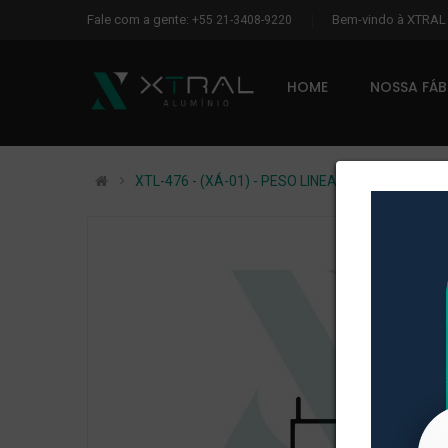
Fale com a gente:
Bem-vindo à XTRA
+55 21-3408-9220
HOME
NOSSA FÁ
XTL-476 - (XÁ-01) - PESO LINEAR: 0,144kg/m