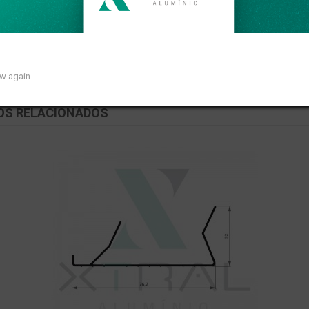
near de 0,144kg/m.
ow again
OS RELACIONADOS