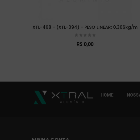
XTL-468 - (XTL-094) - PESO LINEAR: 0,306kg/m
R$ 0,00
So Extra Slider: Não exitem itens para exibi
HOME
NOSSA
MINHA CONTA