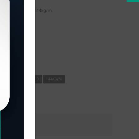
 peso linear de 0,144kg/m.
s
/M
METAL XÁ
0
144KG/M