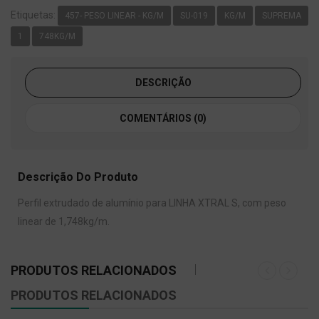
Etiquetas:
457- PESO LINEAR - KG/M
SU-019
KG/M
SUPREMA
1
748KG/M
DESCRIÇÃO
COMENTÁRIOS (0)
Descrição Do Produto
Perfil extrudado de alumínio para LINHA XTRAL S, com peso
linear de 1,748kg/m.
PRODUTOS RELACIONADOS
PRODUTOS RELACIONADOS