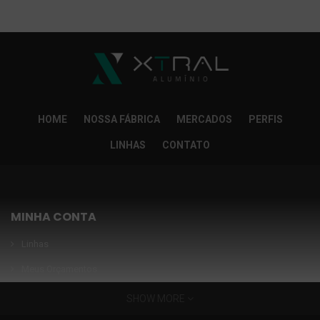
So Extra Slider: Não exitem itens para exibir!
×
HOME
NOSSA FÁBRICA
MERCADOS
PERFIS
LINHAS
CONTATO
MINHA CONTA
Linhas
Meus Orçamentos
Seja nosso parceiro
SHOW MORE
Condições Especiais