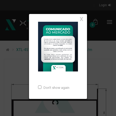
Login
X
0
XTL-457 - (XS-019) - PESO LINEAR: 1,748kg/m
Don't show again