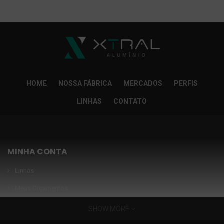
So Extra Slider: Não exitem itens para exibir!
×
HOME
NOSSA FÁBRICA
MERCADOS
PERFIS
LINHAS
CONTATO
MINHA CONTA
Linhas
Meus Orçamentos
Seja nosso parceiro
SHOW MORE
Condições Especiais