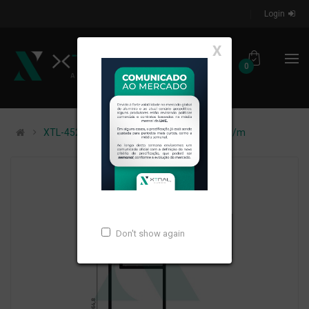
Login
X
0
XTL-452 - (XS-280) - PESO LINEAR: 0,915kg/m
Don't show again