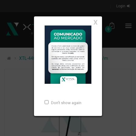
Login
X
0
XTL-448 - (VZ-024) - PESO LINEAR: 0,267kg/m
Don't show again