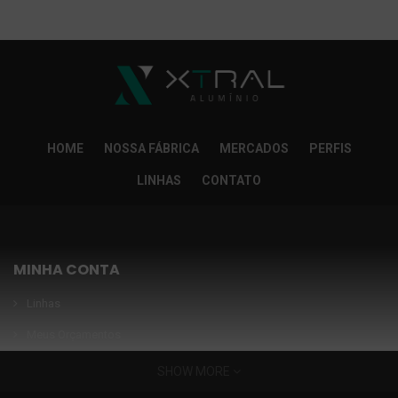
So Extra Slider: Não exitem itens para exibir!
×
HOME
NOSSA FÁBRICA
MERCADOS
PERFIS
LINHAS
CONTATO
MINHA CONTA
Linhas
Meus Orçamentos
Seja nosso parceiro
SHOW MORE
Condições Especiais