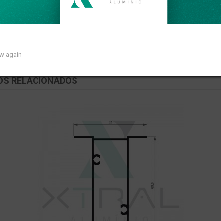
so linear de 0,837kg/m.
ow again
OS RELACIONADOS