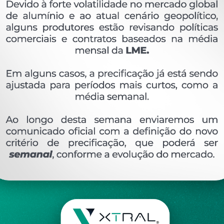
OVERVIEW
Perfil extrudado de alumínio para LINHA XTRAL S
Ver perfis relacionado
Etiquetas:
447- PESO LINEAR - KG/M
SU-044
K
DESCRIÇÃO
COMENTÁRIOS (0)