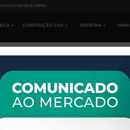
L TECNOLOGIA EM ALUMÍNIO.
BRICA
CONSTRUÇÃO CIVIL
INDÚSTRIA
LINH
XTL-447 - (XS-044) - PESO LI
0 comentários
Pedidos (0)
Disponível sob consulta
Taxas
R$ 0,00
Modelo:
LINHA XTRAL S
Disponibilidade:
Em estoque