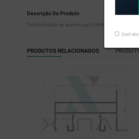
Descrição Do Produto
Perfil extrudado de alumínio para LINHA XTRAL S, com pe
Don't sh
PRODUTOS RELACIONADOS
PRODUT