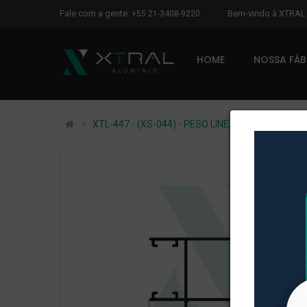
Fale com a gente:
Bem-vindo à XTRA
+55 21-3408-9220
HOME
NOSSA FÁ
XTL-447 - (XS-044) - PESO LINEAR: 0,837kg/m