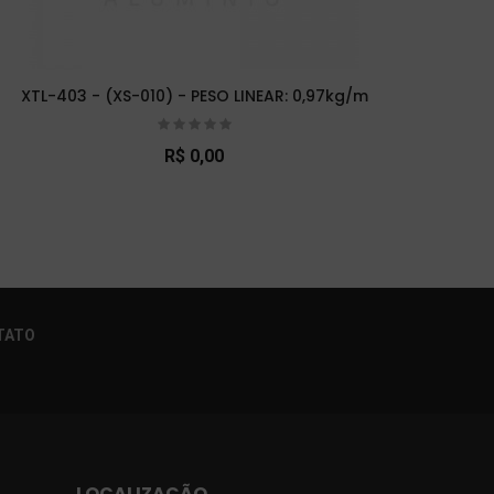
XTL-403 - (XS-010) - PESO LINEAR: 0,97kg/m
XTL-
R$ 0,00
×
TATO
LOCALIZAÇÃO