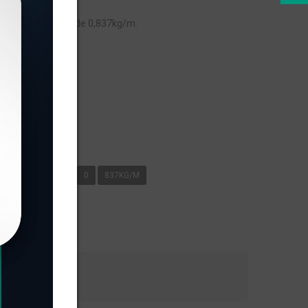
, com peso linear de 0,837kg/m.
s
G/M
SUPREMA
0
837KG/M