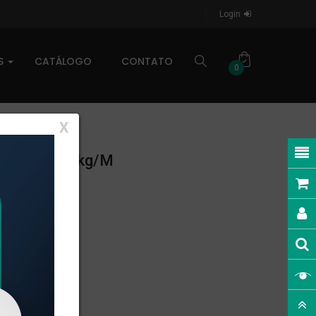
Login
AS
CATÁLOGO
CONTATO
0
X
NEAR: 0,837kg/m