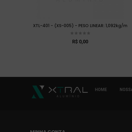
XTL-401 - (XS-005) - PESO LINEAR: 1,092kg/m
R$ 0,00
So Extra Slider: Não exitem itens para exibi
HOME
NOSSA
MINHA CONTA