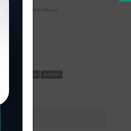
, com peso linear de 0,349kg/m.
s
-271
0
349KG/M
SUPREMA