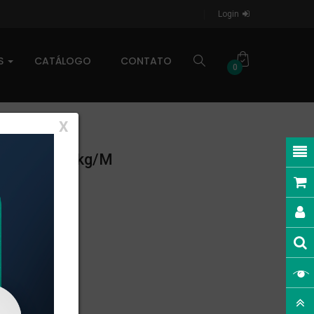
Login
AS
CATÁLOGO
CONTATO
0
X
NEAR: 0,349kg/m