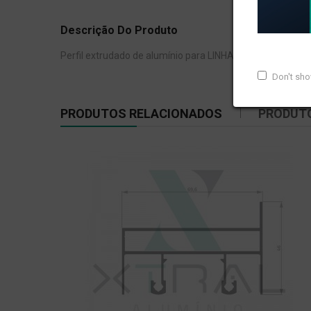
Descrição Do Produto
Perfil extrudado de alumínio para LINHA XTRAL S, com pe
Don't sh
PRODUTOS RELACIONADOS
PRODUT