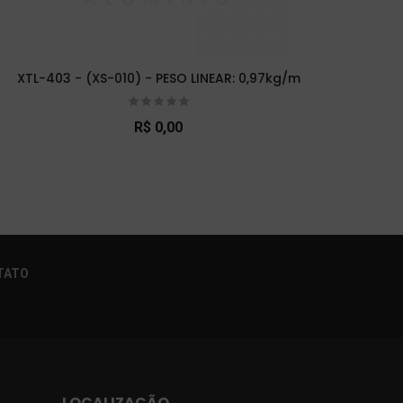
XTL-403 - (XS-010) - PESO LINEAR: 0,97kg/m
XTL-
R$ 0,00
×
TATO
LOCALIZAÇÃO