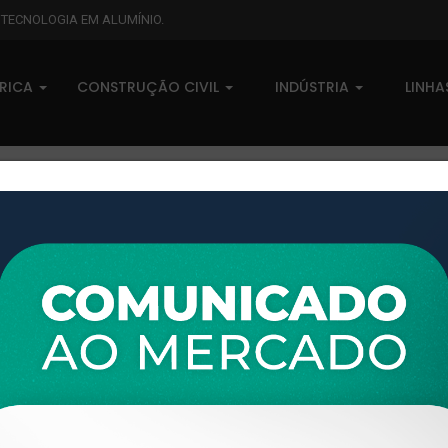
L TECNOLOGIA EM ALUMÍNIO.
BRICA
CONSTRUÇÃO CIVIL
INDÚSTRIA
LINH
XTL-445 - (XS-271) - PESO LI
0 comentários
Pedidos (0)
Disponível sob consulta
Taxas
R$ 0,00
Modelo:
LINHA XTRAL S
Disponibilidade:
Em estoque