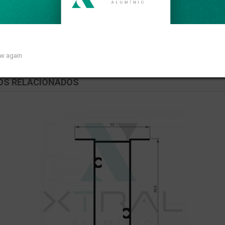
so linear de 0,349kg/m.
ow again
OS RELACIONADOS