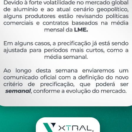
OVERVIEW
Perfil extrudado de alumínio para LINHA XTRAL S
Ver perfis relacionado
Etiquetas:
445- PESO LINEAR - 0
349 KG/M
SU
DESCRIÇÃO
COMENTÁRIOS (0)