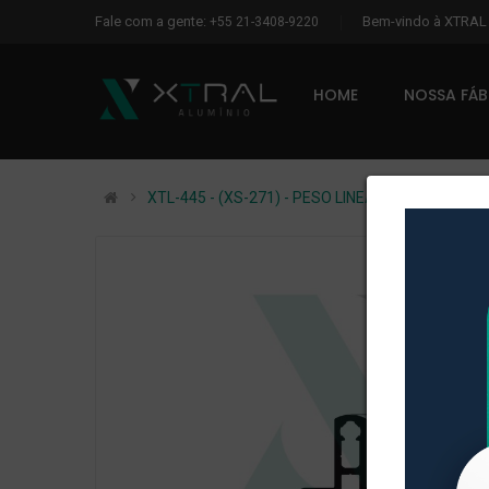
Fale com a gente:
Bem-vindo à XTRA
+55 21-3408-9220
HOME
NOSSA FÁ
XTL-445 - (XS-271) - PESO LINEAR: 0,349kg/m