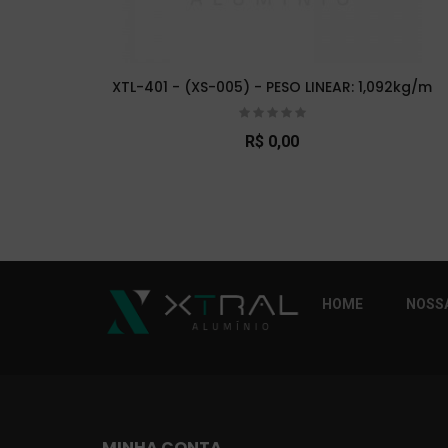
XTL-401 - (XS-005) - PESO LINEAR: 1,092kg/m
R$ 0,00
So Extra Slider: Não exitem itens para exibi
HOME
NOSSA
MINHA CONTA