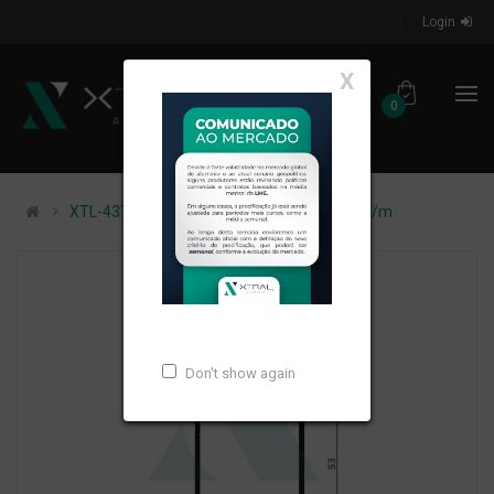
Login
X
0
XTL-437 - (XS-039) - PESO LINEAR: 0,526kg/m
Don't show again