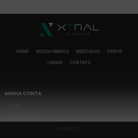
So Extra Slider: Não exitem itens para exibir!
×
HOME
NOSSA FÁBRICA
MERCADOS
PERFIS
LINHAS
CONTATO
MINHA CONTA
Linhas
Meus Orçamentos
Seja nosso parceiro
SHOW MORE
Condições Especiais