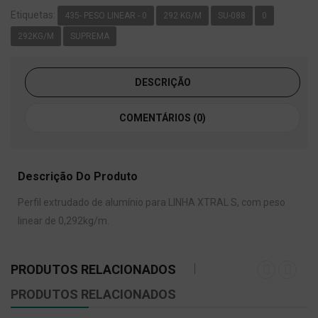
Etiquetas:
435- PESO LINEAR - 0
292 KG/M
SU-088
0
292KG/M
SUPREMA
DESCRIÇÃO
COMENTÁRIOS (0)
Descrição Do Produto
Perfil extrudado de alumínio para LINHA XTRAL S, com peso
linear de 0,292kg/m.
PRODUTOS RELACIONADOS
PRODUTOS RELACIONADOS