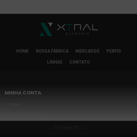
So Extra Slider: Não exitem itens para exibir!
×
HOME
NOSSA FÁBRICA
MERCADOS
PERFIS
LINHAS
CONTATO
MINHA CONTA
Linhas
Meus Orçamentos
Seja nosso parceiro
SHOW MORE
Condições Especiais