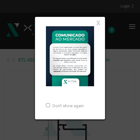
Login
X
0
XTL-435 - (XS-088) - PESO LINEAR: 0,292kg/m
Don't show again