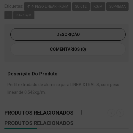
Etiquetas:
414- PESO LINEAR - KG/M
SU-012
KG/M
SUPREMA
0
542KG/M
DESCRIÇÃO
COMENTÁRIOS (0)
Descrição Do Produto
Perfil extrudado de alumínio para LINHA XTRAL S, com peso
linear de 0,542kg/m.
PRODUTOS RELACIONADOS
PRODUTOS RELACIONADOS