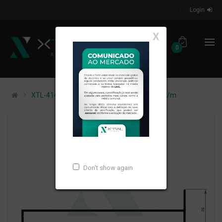
Login
X
0
XTL-414 - (XS-012) - PESO LINEAR: 0,542kg/m
Don't show again