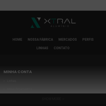
So Extra Slider: Não exitem itens para exibir!
×
HOME
NOSSA FÁBRICA
MERCADOS
PERFIS
LINHAS
CONTATO
MINHA CONTA
Linhas
Meus Orçamentos
Seja nosso parceiro
SHOW MORE
Condições Especiais