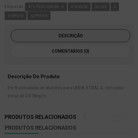
Etiquetas:
413- PESO LINEAR - 0
618 KG/M
SU-260
0
618KG/M
SUPREMA
DESCRIÇÃO
COMENTÁRIOS (0)
Descrição Do Produto
Perfil extrudado de alumínio para LINHA XTRAL S, com peso
linear de 0,618kg/m.
PRODUTOS RELACIONADOS
PRODUTOS RELACIONADOS