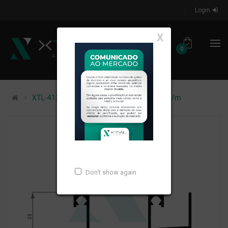
Login
X
0
XTL-413 - (XS-260) - PESO LINEAR: 0,618kg/m
Don't show again