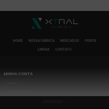
So Extra Slider: Não exitem itens para exibir!
×
HOME
NOSSA FÁBRICA
MERCADOS
PERFIS
LINHAS
CONTATO
MINHA CONTA
Linhas
Meus Orçamentos
Seja nosso parceiro
SHOW MORE
Condições Especiais