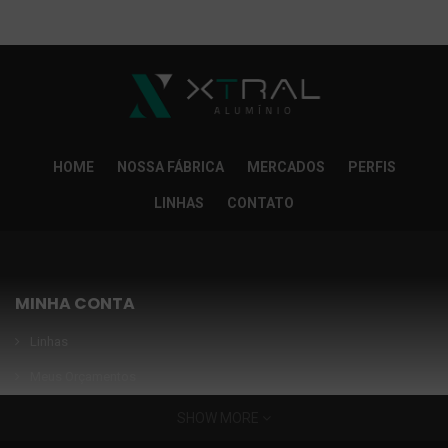
So Extra Slider: Não exitem itens para exibir!
×
HOME
NOSSA FÁBRICA
MERCADOS
PERFIS
LINHAS
CONTATO
MINHA CONTA
Linhas
Meus Orçamentos
Seja nosso parceiro
SHOW MORE
Condições Especiais