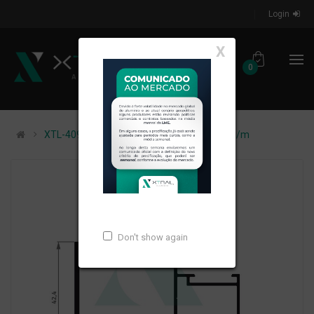
Login
X
0
XTL-409 - (XS-049) - PESO LINEAR: 0,969kg/m
Don't show again