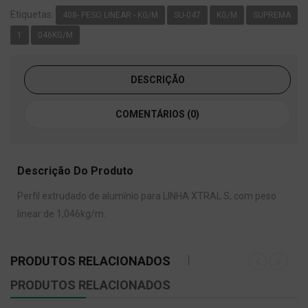
Etiquetas:
408- PESO LINEAR - KG/M
SU-047
KG/M
SUPREMA
1
046KG/M
DESCRIÇÃO
COMENTÁRIOS (0)
Descrição Do Produto
Perfil extrudado de alumínio para LINHA XTRAL S, com peso
linear de 1,046kg/m.
PRODUTOS RELACIONADOS
PRODUTOS RELACIONADOS