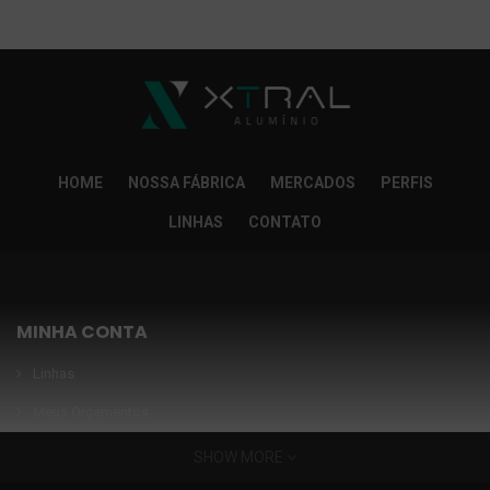
So Extra Slider: Não exitem itens para exibir!
×
HOME
NOSSA FÁBRICA
MERCADOS
PERFIS
LINHAS
CONTATO
MINHA CONTA
Linhas
Meus Orçamentos
Seja nosso parceiro
SHOW MORE
Condições Especiais