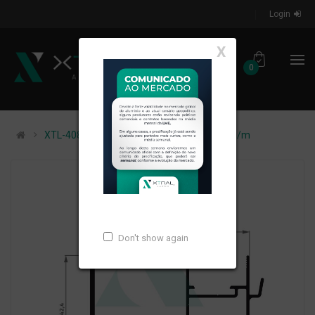
Login
X
0
XTL-408 - (XS-047) - PESO LINEAR: 1,046kg/m
Don't show again