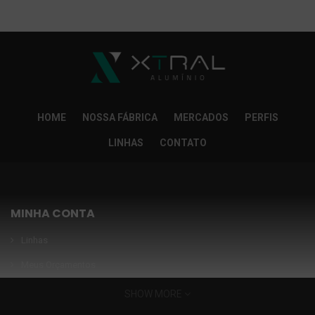
So Extra Slider: Não exitem itens para exibir!
×
HOME
NOSSA FÁBRICA
MERCADOS
PERFIS
LINHAS
CONTATO
MINHA CONTA
Linhas
Meus Orçamentos
Seja nosso parceiro
SHOW MORE
Condições Especiais