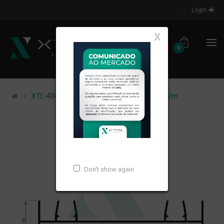
Login
X
0
XTL-404 - (XS-013) - PESO LINEAR: 0,707kg/m
Don't show again