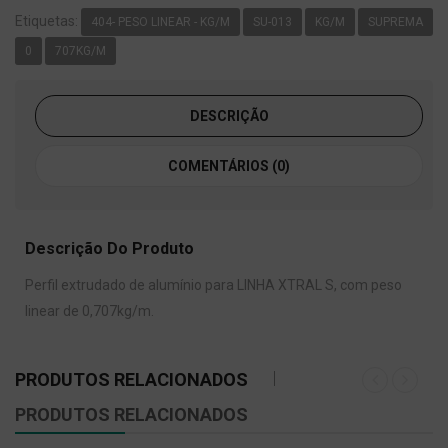
Etiquetas:
404- PESO LINEAR - KG/M
SU-013
KG/M
SUPREMA
0
707KG/M
DESCRIÇÃO
COMENTÁRIOS (0)
Descrição Do Produto
Perfil extrudado de alumínio para LINHA XTRAL S, com peso
linear de 0,707kg/m.
PRODUTOS RELACIONADOS
PRODUTOS RELACIONADOS