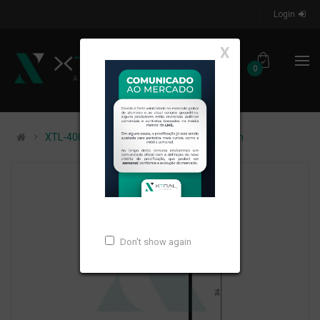
Login
X
0
XTL-400 - (3519) - PESO LINEAR: 0,245kg/m
Don't show again