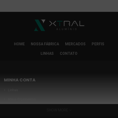
So Extra Slider: Não exitem itens para exibir!
×
HOME
NOSSA FÁBRICA
MERCADOS
PERFIS
LINHAS
CONTATO
MINHA CONTA
Linhas
Meus Orçamentos
Seja nosso parceiro
SHOW MORE
Condições Especiais