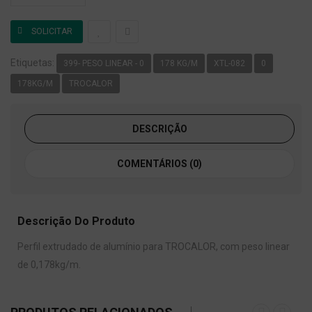
Etiquetas:
399- PESO LINEAR - 0
178 KG/M
XTL-082
0
178KG/M
TROCALOR
DESCRIÇÃO
COMENTÁRIOS (0)
Descrição Do Produto
Perfil extrudado de alumínio para TROCALOR, com peso linear
de 0,178kg/m.