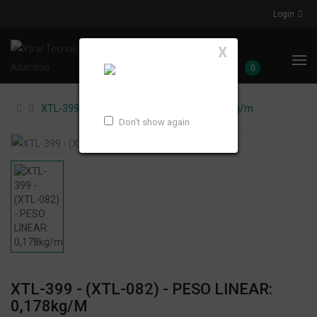
Login
X
0
XTL-399 - (XTL-082) - PESO LINEAR: 0,178kg/m
Don't show again
XTL-399 - (XTL-082) - PESO LINEAR:
0,178kg/m