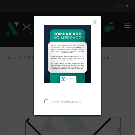
Login
X
0
XTL-391 - (XTL-078) - PESO LINEAR: 0,459kg/m
Don't show again