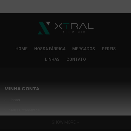
So Extra Slider: Não exitem itens para exibir!
×
HOME
NOSSA FÁBRICA
MERCADOS
PERFIS
LINHAS
CONTATO
MINHA CONTA
Linhas
Meus Orçamentos
Seja nosso parceiro
SHOW MORE
Condições Especiais