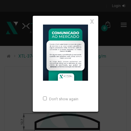
Login
X
0
XTL-374 - (XTL-047) - PESO LINEAR: 0,451kg/m
Don't show again