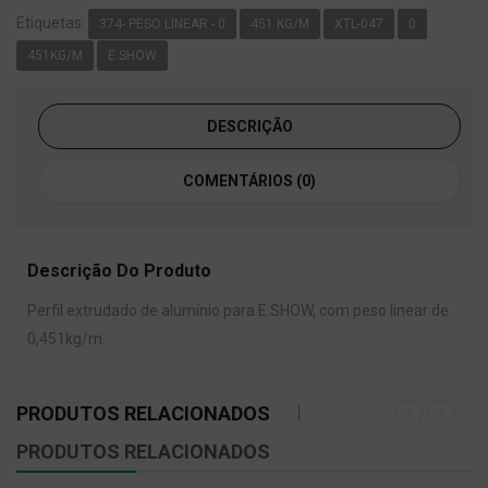
Etiquetas:
374- PESO LINEAR - 0
451 KG/M
XTL-047
0
451KG/M
E.SHOW
DESCRIÇÃO
COMENTÁRIOS (0)
Descrição Do Produto
Perfil extrudado de alumínio para E.SHOW, com peso linear de
0,451kg/m.
PRODUTOS RELACIONADOS
PRODUTOS RELACIONADOS