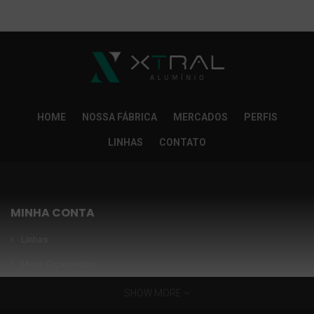
So Extra Slider: Não exitem itens para exibir!
×
HOME
NOSSA FÁBRICA
MERCADOS
PERFIS
LINHAS
CONTATO
MINHA CONTA
Linhas
Meus Orçamentos
Seja nosso parceiro
SHOW MORE
Condições Especiais