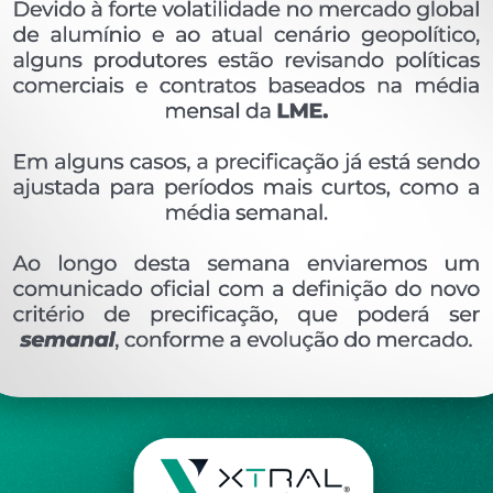
OVERVIEW
Perfil extrudado de alumínio para E.SHOW, com p
Ver perfis relacionado
Etiquetas:
334- PESO LINEAR - KG/M
XT-041
K
DESCRIÇÃO
COMENTÁRIOS (0)