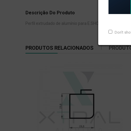
Descrição Do Produto
Perfil extrudado de alumínio para E.SHOW, com peso line
Don't sh
PRODUTOS RELACIONADOS
PRODUT