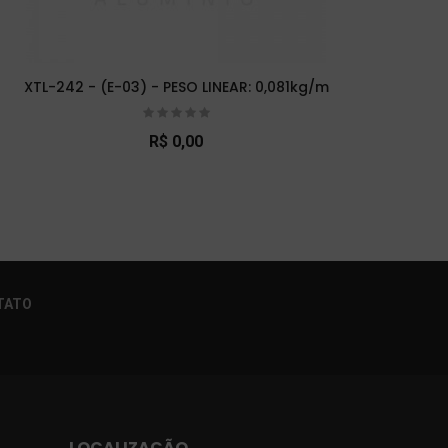
XTL-242 - (E-03) - PESO LINEAR: 0,081kg/m
XTL-
R$ 0,00
×
TATO
LOCALIZAÇÃO