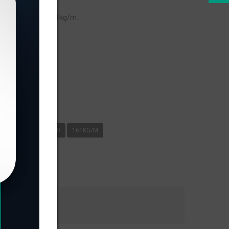
eso linear de 0,161kg/m.
s
G/M
E.SHOW
0
161KG/M