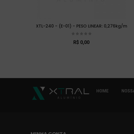
XTL-240 - (E-01) - PESO LINEAR: 0,276kg/m
R$ 0,00
So Extra Slider: Não exitem itens para exibi
HOME
NOSSA
MINHA CONTA