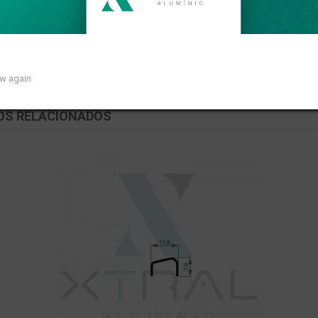
ar de 0,161kg/m.
ow again
OS RELACIONADOS