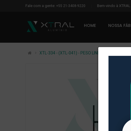
Fale com a gente:
Bem-vindo à XTRA
+55 21-3408-9220
HOME
NOSSA FÁ
XTL-334 - (XTL-041) - PESO LINEAR: 0,161kg/m