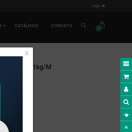
Login
AS
CATÁLOGO
CONTATO
0
X
INEAR: 0,161kg/m