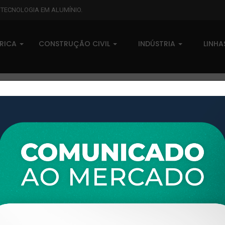
L TECNOLOGIA EM ALUMÍNIO.
BRICA
CONSTRUÇÃO CIVIL
INDÚSTRIA
LINH
XTL-334 - (XTL-041) - PESO L
0 comentários
Pedidos (0)
Disponível sob consulta
Taxas
R$ 0,00
Modelo:
E.SHOW
Disponibilidade:
Em estoque