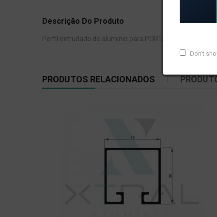
Descrição Do Produto
Perfil extrudado de alumínio para PORTÃO, com peso line
Don't sh
PRODUTOS RELACIONADOS
PRODUT