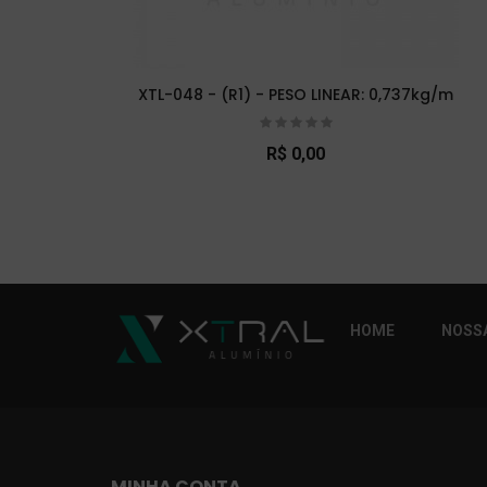
XTL-048 - (R1) - PESO LINEAR: 0,737kg/m
R$ 0,00
So Extra Slider: Não exitem itens para exibi
HOME
NOSSA
MINHA CONTA