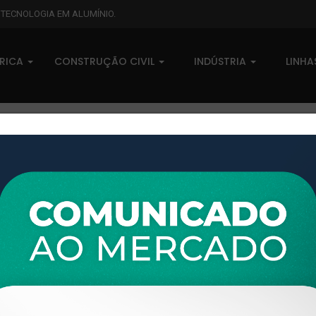
L TECNOLOGIA EM ALUMÍNIO.
BRICA
CONSTRUÇÃO CIVIL
INDÚSTRIA
LINH
XTL-326 - (XTL-061) - PESO L
0 comentários
Pedidos (0)
Disponível sob consulta
Taxas
R$ 0,00
Modelo:
PORTÃO
Disponibilidade:
Em estoque