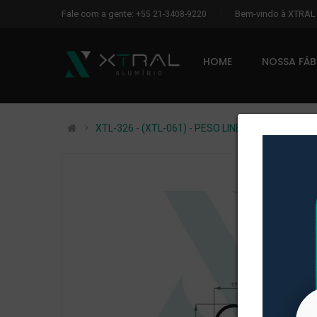
Fale com a gente:
Bem-vindo à XTRA
+55 21-3408-9220
HOME
NOSSA FÁ
XTL-326 - (XTL-061) - PESO LINEAR: 0,158kg/m