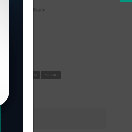
eso linear de 0,158kg/m.
s
-061
0
158KG/M
PORTÃO