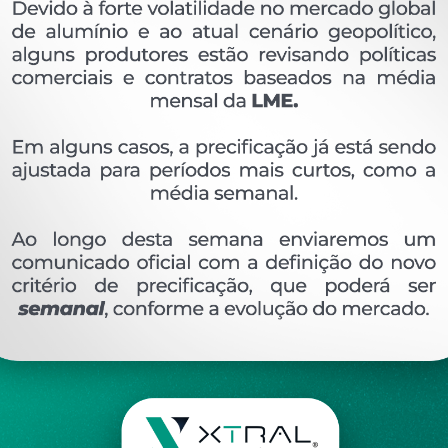
OVERVIEW
Perfil extrudado de alumínio para PORTÃO, com p
Ver perfis relacionado
Etiquetas:
326- PESO LINEAR - 0
158 KG/M
XT
DESCRIÇÃO
COMENTÁRIOS (0)