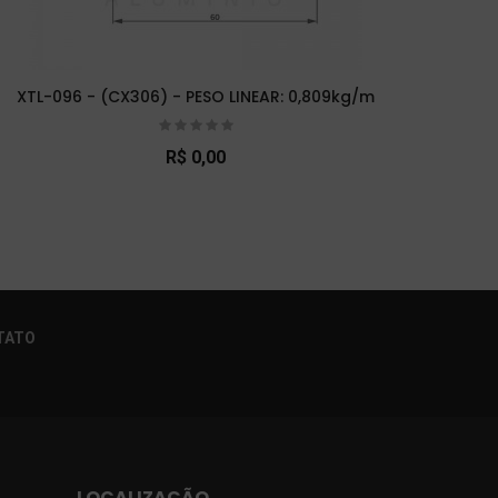
XTL-096 - (CX306) - PESO LINEAR: 0,809kg/m
XTL
R$ 0,00
×
TATO
LOCALIZAÇÃO