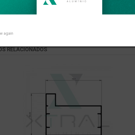
ar de 0,158kg/m.
ow again
OS RELACIONADOS