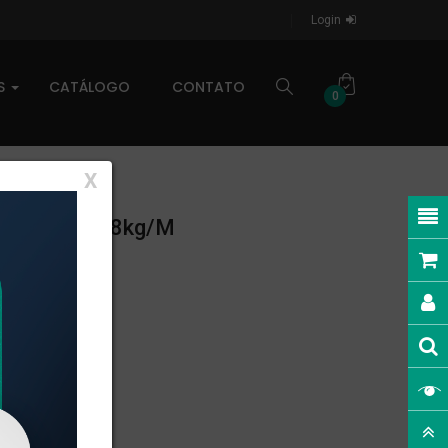
Login
AS
CATÁLOGO
CONTATO
0
X
INEAR: 0,158kg/m