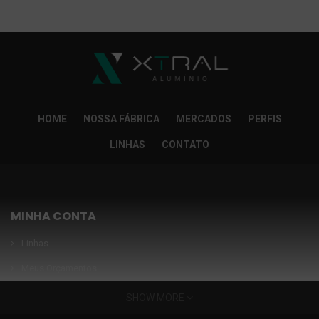
So Extra Slider: Não exitem itens para exibir!
×
HOME
NOSSA FÁBRICA
MERCADOS
PERFIS
LINHAS
CONTATO
MINHA CONTA
Linhas
Meus Orçamentos
Seja nosso parceiro
SHOW MORE
Condições Especiais