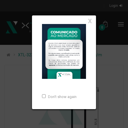
Login
X
0
XTL-323 - (XA-245) - PESO LINEAR: 0,744kg/m
Don't show again