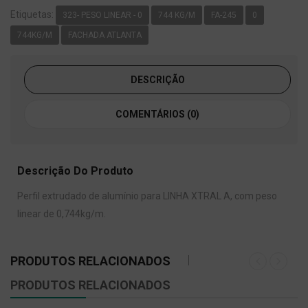
Etiquetas:
323- PESO LINEAR - 0
744 KG/M
FA-245
0
744KG/M
FACHADA ATLANTA
DESCRIÇÃO
COMENTÁRIOS (0)
Descrição Do Produto
Perfil extrudado de alumínio para LINHA XTRAL A, com peso
linear de 0,744kg/m.
PRODUTOS RELACIONADOS
PRODUTOS RELACIONADOS