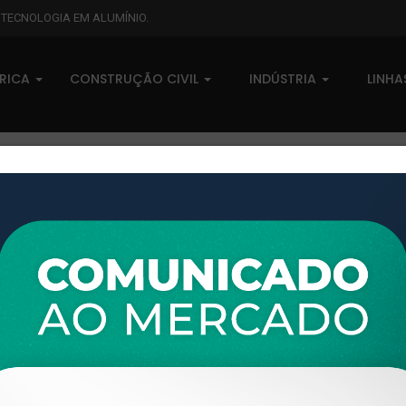
L TECNOLOGIA EM ALUMÍNIO.
BRICA
CONSTRUÇÃO CIVIL
INDÚSTRIA
LINH
XTL-314 - (XA-228) - PESO LI
0 comentários
Pedidos (0)
Disponível sob consulta
Taxas
R$ 0,00
Modelo:
LINHA XTRAL A
Disponibilidade:
Em estoque