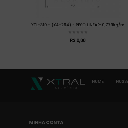
XTL-310 - (XA-294) - PESO LINEAR: 0,779kg/m
R$ 0,00
So Extra Slider: Não exitem itens para exibi
HOME
NOSSA
MINHA CONTA