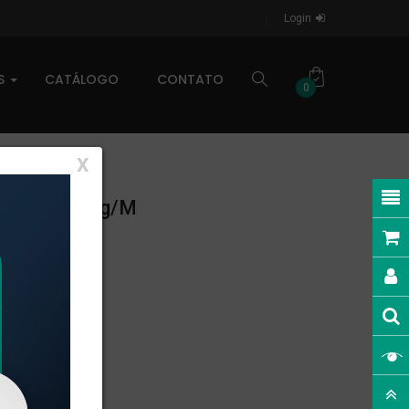
Login
AS
CATÁLOGO
CONTATO
0
X
NEAR: 0,57kg/m