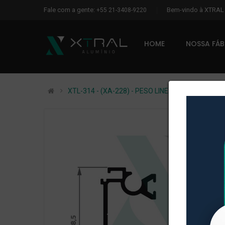
Fale com a gente:
Bem-vindo à XTRA
+55 21-3408-9220
HOME
NOSSA FÁ
XTL-314 - (XA-228) - PESO LINEAR: 0,57kg/m