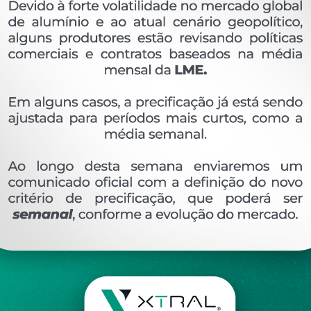
OVERVIEW
Perfil extrudado de alumínio para LINHA XTRAL A
Ver perfis relacionado
Etiquetas:
314- PESO LINEAR - 0
570 KG/M
FA
DESCRIÇÃO
COMENTÁRIOS (0)