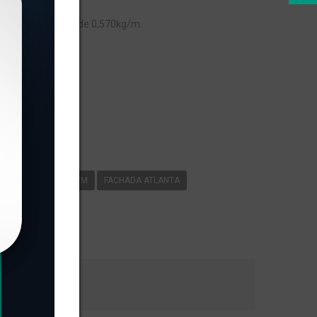
, com peso linear de 0,570kg/m.
s
-228
0
570KG/M
FACHADA ATLANTA