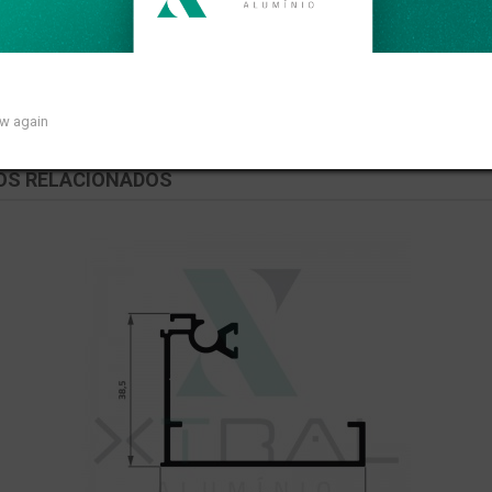
so linear de 0,570kg/m.
ow again
OS RELACIONADOS