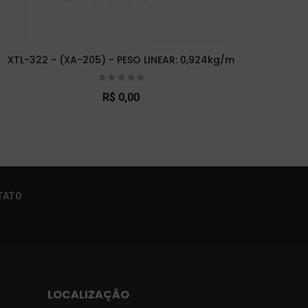
XTL-322 - (XA-205) - PESO LINEAR: 0,924kg/m
XTL-
R$ 0,00
×
TATO
LOCALIZAÇÃO