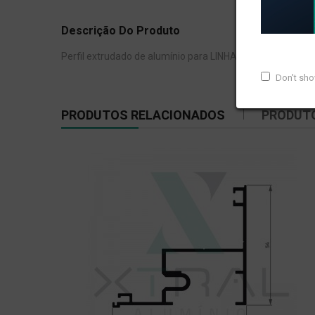
Descrição Do Produto
Perfil extrudado de alumínio para LINHA XTRAL A, com pe
Don't sh
PRODUTOS RELACIONADOS
PRODUT