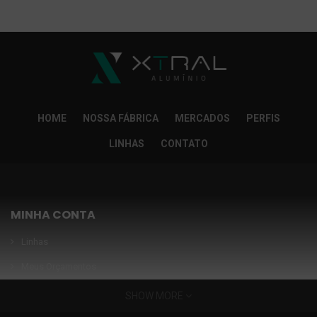
So Extra Slider: Não exitem itens para exibir!
×
HOME
NOSSA FÁBRICA
MERCADOS
PERFIS
LINHAS
CONTATO
MINHA CONTA
Linhas
Meus Orçamentos
Seja nosso parceiro
SHOW MORE
Condições Especiais