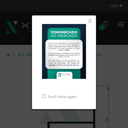
Login
X
0
XTL-310 - (XA-294) - PESO LINEAR: 0,779kg/m
Don't show again