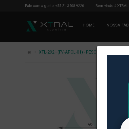
Fale com a gente:
Bem-vindo à XTRA
+55 21-3408-9220
HOME
NOSSA FÁ
XTL-292 - (FV-APOL-01) - PESO LINEAR: 0,121kg