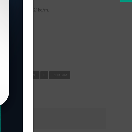
 peso linear de 0,121kg/m.
s
KG/M
ENGEARQ
0
121KG/M