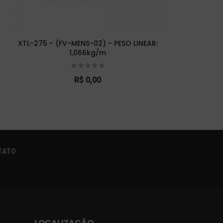
XTL-275 - (FV-MENS-02) - PESO LINEAR:
X
1,066kg/m
R$ 0,00
×
TATO
LOCALIZAÇÃO