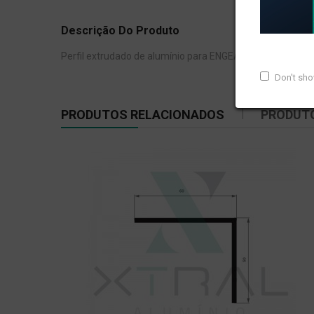
Descrição Do Produto
Perfil extrudado de alumínio para ENGEARQ, com peso li
Don't sh
PRODUTOS RELACIONADOS
PRODUT