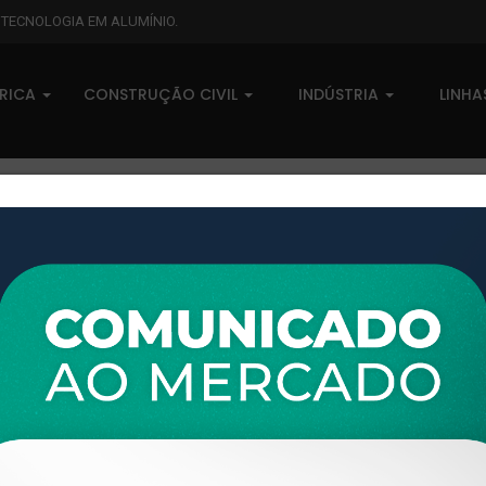
L TECNOLOGIA EM ALUMÍNIO.
BRICA
CONSTRUÇÃO CIVIL
INDÚSTRIA
LINH
/m
XTL-292 - (FV-APOL-01) - PE
0 comentários
Pedidos (0)
Disponível sob consulta
Taxas
R$ 0,00
Modelo:
ENGEARQ
Disponibilidade:
Em estoque