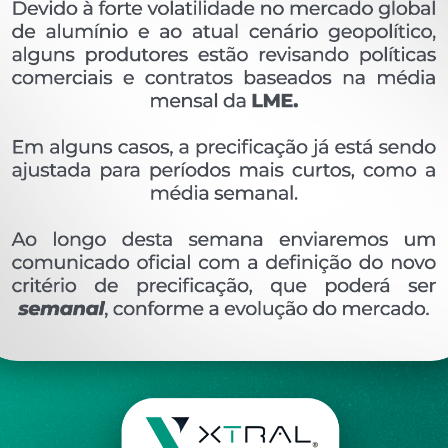
OVERVIEW
Perfil extrudado de alumínio para ENGEARQ, com
Ver perfis relacionado
Etiquetas:
292- PESO LINEAR - KG/M
FV-APOL-01
DESCRIÇÃO
COMENTÁRIOS (0)