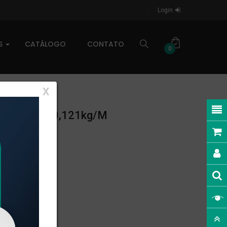
Login
AS
CATÁLOGO
CONTATO
0
X
SO LINEAR: 0,121kg/m