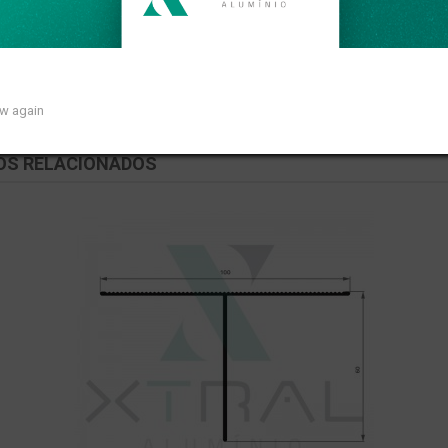
near de 0,121kg/m.
ow again
OS RELACIONADOS