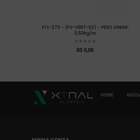
XTL-273 - (FV-VERT-02) - PESO LINEAR:
0,53kg/m
R$ 0,00
So Extra Slider: Não exitem itens para exibi
HOME
NOSSA
MINHA CONTA