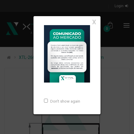
Login
X
0
XTL-266 - (U-621) - PESO LINEAR: 0,221kg/m
Don't show again