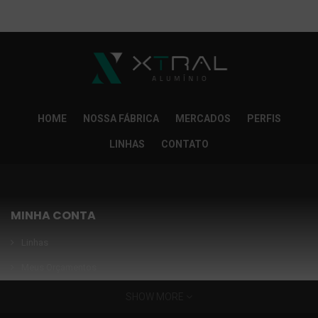
So Extra Slider: Não exitem itens para exibir!
×
HOME
NOSSA FÁBRICA
MERCADOS
PERFIS
LINHAS
CONTATO
MINHA CONTA
Linhas
Meus Orçamentos
Seja nosso parceiro
SHOW MORE
Condições Especiais