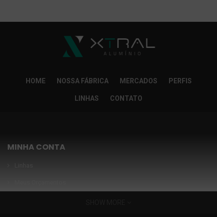
So Extra Slider: Não exitem itens para exibir!
×
HOME
NOSSA FÁBRICA
MERCADOS
PERFIS
LINHAS
CONTATO
MINHA CONTA
Linhas
Meus Orçamentos
Seja nosso parceiro
SHOW MORE
Condições Especiais