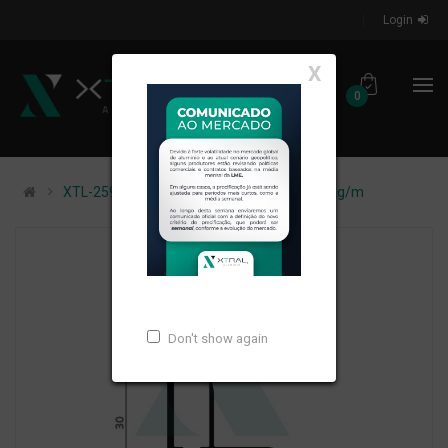
Login
X
0
XTL-259 - (CASE 02) - PESO LINEAR: 0,339kg/m
Don't show again