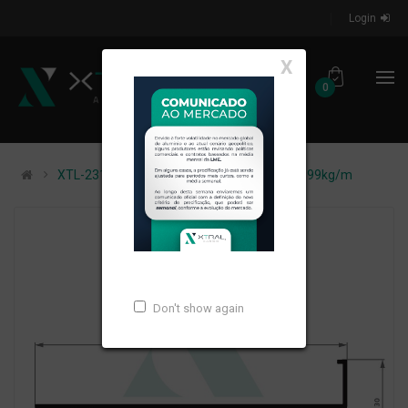
Login
X
0
XTL-231 - (Y-260/ P 10,) - PESO LINEAR: 0,699kg/m
Don't show again