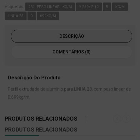
Etiquetas:
231- PESO LINEAR - KG/M
Y-260/ P 10
5
KG/M
LINHA 28
0
699KG/M
DESCRIÇÃO
COMENTÁRIOS (0)
Descrição Do Produto
Perfil extrudado de alumínio para LINHA 28, com peso linear de
0,699kg/m.
PRODUTOS RELACIONADOS
PRODUTOS RELACIONADOS