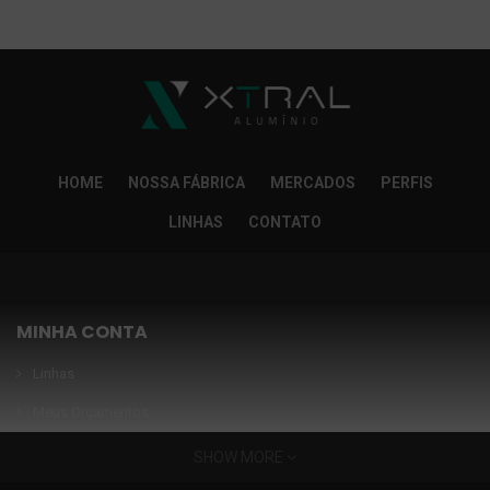
So Extra Slider: Não exitem itens para exibir!
×
HOME
NOSSA FÁBRICA
MERCADOS
PERFIS
LINHAS
CONTATO
MINHA CONTA
Linhas
Meus Orçamentos
Seja nosso parceiro
SHOW MORE
Condições Especiais