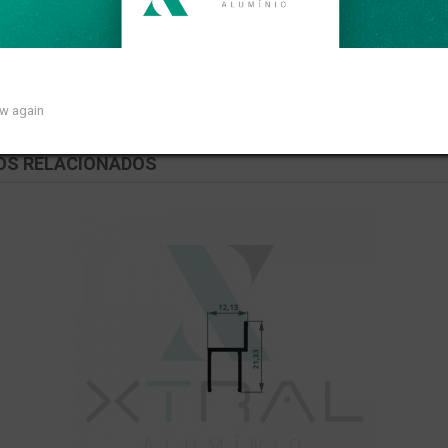
ear de 0,341kg/m.
ow again
OS RELACIONADOS