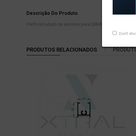
Descrição Do Produto
Perfil extrudado de alumínio para LINHA 16, com peso lin
Don't sh
PRODUTOS RELACIONADOS
PRODUT