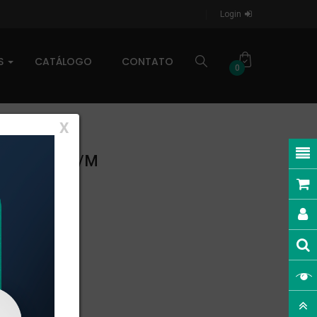
Login
AS
CATÁLOGO
CONTATO
0
X
AR: 0,341kg/m