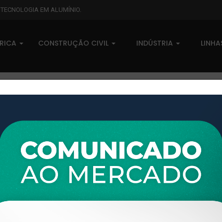
L TECNOLOGIA EM ALUMÍNIO.
BRICA
CONSTRUÇÃO CIVIL
INDÚSTRIA
LINH
XTL-226 - (5623) - PESO LINE
0 comentários
Pedidos (0)
Disponível sob consulta
Taxas
R$ 0,00
Modelo:
LINHA 16
Disponibilidade:
Em estoque