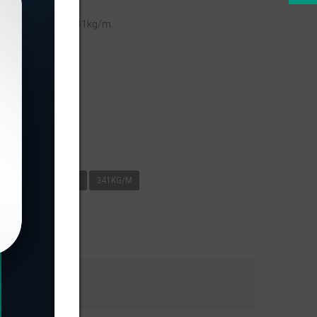
peso linear de 0,341kg/m.
s
/M
LINHA 16
0
341KG/M