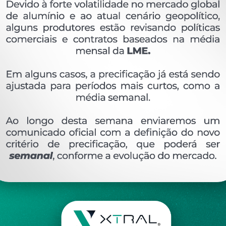
OVERVIEW
Perfil extrudado de alumínio para LINHA 16, com 
Ver perfis relacionado
Etiquetas:
226- PESO LINEAR - KG/M
5623
KG
DESCRIÇÃO
COMENTÁRIOS (0)