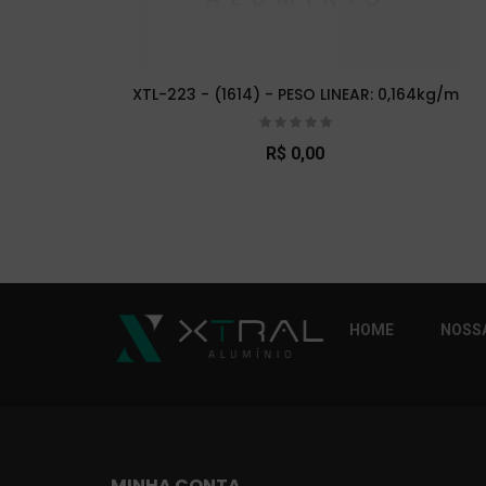
XTL-223 - (1614) - PESO LINEAR: 0,164kg/m
R$ 0,00
So Extra Slider: Não exitem itens para exibi
HOME
NOSSA
MINHA CONTA