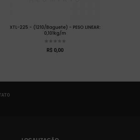
XTL-225 - (1210/Baguete) - PESO LINEAR:
XTL
0,101kg/m
R$ 0,00
×
TATO
LOCALIZAÇÃO