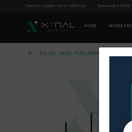
Fale com a gente:
Bem-vindo à XTRA
+55 21-3408-9220
HOME
NOSSA FÁ
XTL-226 - (5623) - PESO LINEAR: 0,341kg/m