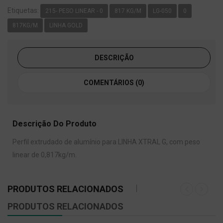
Etiquetas:
215- PESO LINEAR - 0
817 KG/M
LG-050
0
817KG/M
LINHA GOLD
DESCRIÇÃO
COMENTÁRIOS (0)
Descrição Do Produto
Perfil extrudado de alumínio para LINHA XTRAL G, com peso
linear de 0,817kg/m.
PRODUTOS RELACIONADOS
PRODUTOS RELACIONADOS