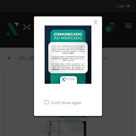
Login
X
0
XTL-208 - (XG-015) - PESO LINEAR: 0,147kg/m
Don't show again