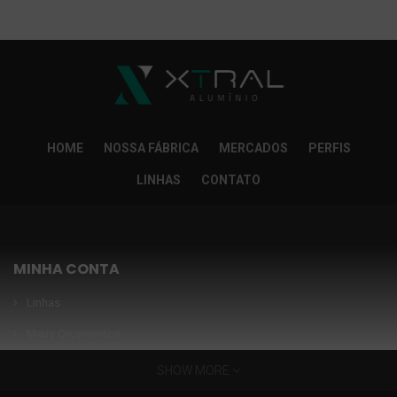
So Extra Slider: Não exitem itens para exibir!
×
HOME
NOSSA FÁBRICA
MERCADOS
PERFIS
LINHAS
CONTATO
MINHA CONTA
Linhas
Meus Orçamentos
Seja nosso parceiro
SHOW MORE
Condições Especiais