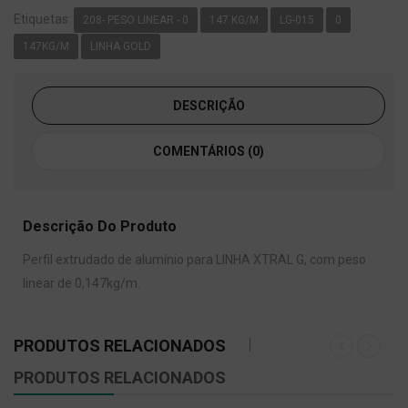
Etiquetas:
208- PESO LINEAR - 0
147 KG/M
LG-015
0
147KG/M
LINHA GOLD
DESCRIÇÃO
COMENTÁRIOS (0)
Descrição Do Produto
Perfil extrudado de alumínio para LINHA XTRAL G, com peso
linear de 0,147kg/m.
PRODUTOS RELACIONADOS
PRODUTOS RELACIONADOS