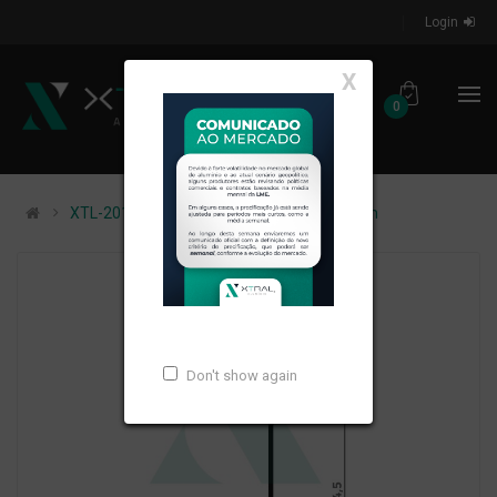
Login
X
0
XTL-201 - (5417) - PESO LINEAR: 0,238kg/m
Don't show again