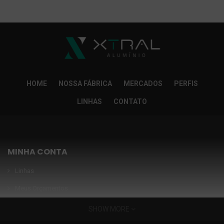
So Extra Slider: Não exitem itens para exibir!
×
HOME
NOSSA FÁBRICA
MERCADOS
PERFIS
LINHAS
CONTATO
MINHA CONTA
Linhas
Meus Orçamentos
Seja nosso parceiro
SHOW MORE
Condições Especiais