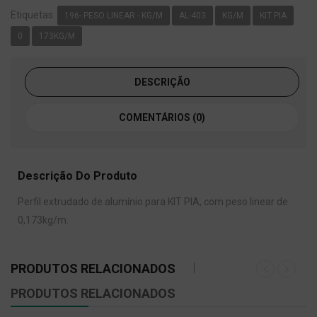
Etiquetas:
196- PESO LINEAR - KG/M
AL-403
KG/M
KIT PIA
0
173KG/M
DESCRIÇÃO
COMENTÁRIOS (0)
Descrição Do Produto
Perfil extrudado de alumínio para KIT PIA, com peso linear de
0,173kg/m.
PRODUTOS RELACIONADOS
PRODUTOS RELACIONADOS