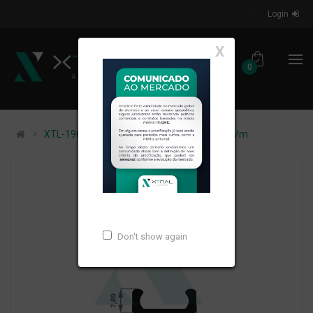
Login
X
0
XTL-196 - (AL-403) - PESO LINEAR: 0,173kg/m
Don't show again