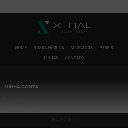
So Extra Slider: Não exitem itens para exibir!
×
HOME
NOSSA FÁBRICA
MERCADOS
PERFIS
LINHAS
CONTATO
MINHA CONTA
Linhas
Meus Orçamentos
Seja nosso parceiro
SHOW MORE
Condições Especiais