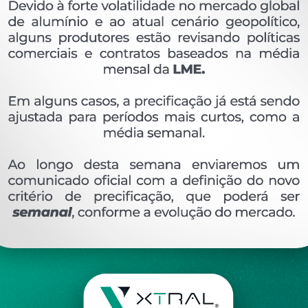
OVERVIEW
Perfil extrudado de alumínio para LINHA 25, com 
Ver perfis relacionado
Etiquetas:
191- PESO LINEAR - 0
089 KG/M
U-
DESCRIÇÃO
COMENTÁRIOS (0)