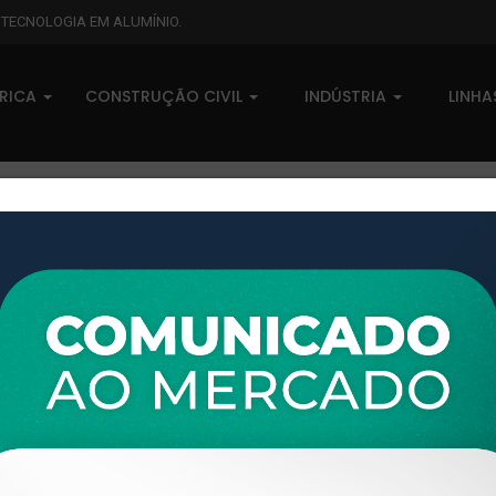
L TECNOLOGIA EM ALUMÍNIO.
BRICA
CONSTRUÇÃO CIVIL
INDÚSTRIA
LINH
XTL-191 - (U-522) - PESO LIN
0 comentários
Pedidos (0)
Disponível sob consulta
Taxas
R$ 0,00
Modelo:
LINHA 25
Disponibilidade:
Em estoque