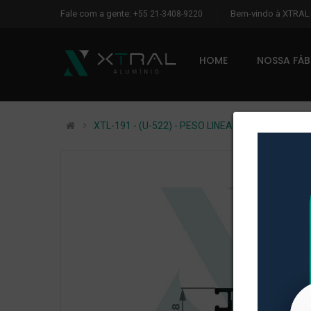
Fale com a gente:
Bem-vindo à XTRA
+55 21-3408-9220
HOME
NOSSA FÁ
XTL-191 - (U-522) - PESO LINEAR: 0,089kg/m