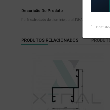
Descrição Do Produto
Perfil extrudado de alumínio para LINHA 25, com peso lin
Don't sh
PRODUTOS RELACIONADOS
PRODUT