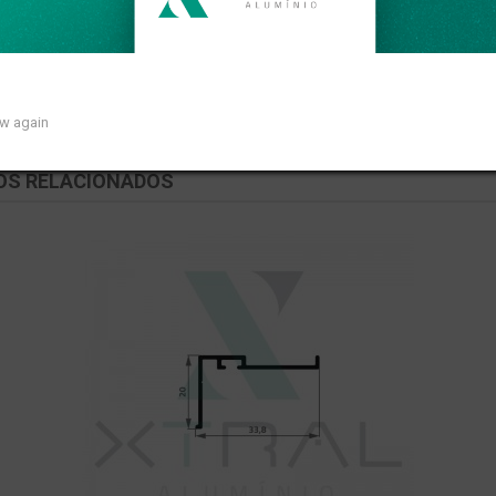
ear de 0,089kg/m.
ow again
OS RELACIONADOS