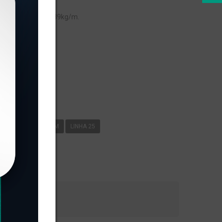
peso linear de 0,089kg/m.
s
522
0
089KG/M
LINHA 25