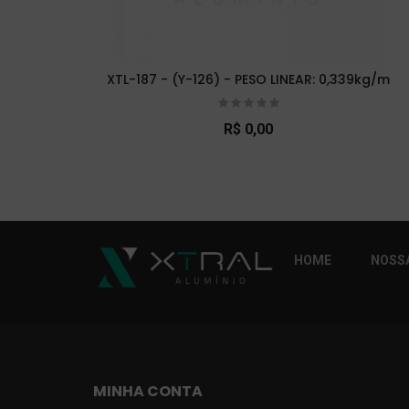
XTL-187 - (Y-126) - PESO LINEAR: 0,339kg/m
R$ 0,00
So Extra Slider: Não exitem itens para exibi
HOME
NOSSA
MINHA CONTA