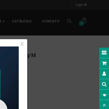
Login
AS
CATÁLOGO
CONTATO
0
X
EAR: 0,089kg/m