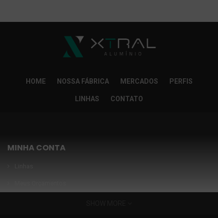
So Extra Slider: Não exitem itens para exibir!
×
HOME
NOSSA FÁBRICA
MERCADOS
PERFIS
LINHAS
CONTATO
MINHA CONTA
Linhas
Meus Orçamentos
Seja nosso parceiro
SHOW MORE
Condições Especiais