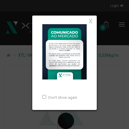
Login
X
0
XTL-186 - (VERGALHÃO5/8) - PESO LINEAR: 0,536kg/m
Don't show again