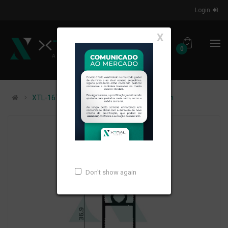
Login
X
0
XTL-167 - (1251) - PESO LINEAR: 0,254kg/m
Don't show again