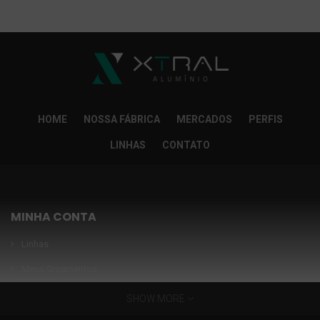
So Extra Slider: Não exitem itens para exibir!
×
HOME
NOSSA FÁBRICA
MERCADOS
PERFIS
LINHAS
CONTATO
MINHA CONTA
Linhas
Meus Orçamentos
Seja nosso parceiro
SHOW MORE
Condições Especiais