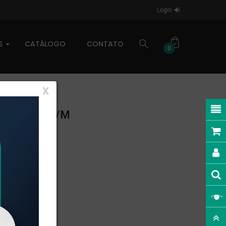
Login
AS
CATÁLOGO
CONTATO
0
X
AR: 0,293kg/m