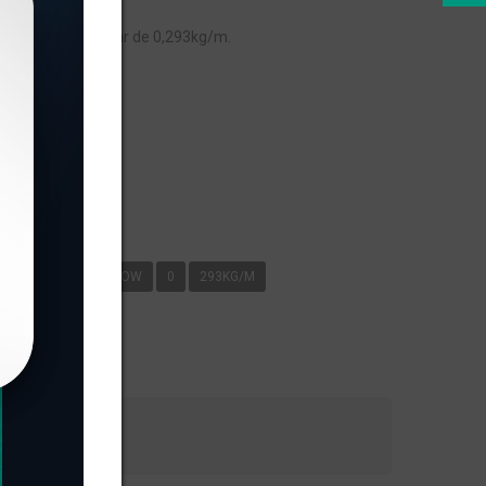
OW, com peso linear de 0,293kg/m.
s
/M
LINHA 16 E.SHOW
0
293KG/M