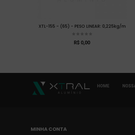
XTL-155 - (65) - PESO LINEAR: 0,225kg/m
R$ 0,00
So Extra Slider: Não exitem itens para exibi
HOME
NOSSA
MINHA CONTA