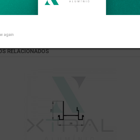
peso linear de 0,293kg/m.
ow again
OS RELACIONADOS