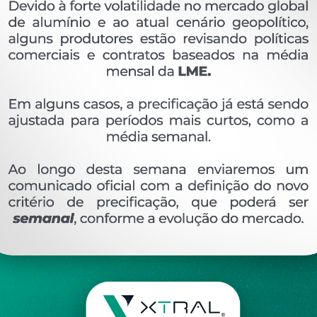
OVERVIEW
Perfil extrudado de alumínio para LINHA 16 E.SH
Ver perfis relacionado
Etiquetas:
165- PESO LINEAR - KG/M
1243
KG
DESCRIÇÃO
COMENTÁRIOS (0)