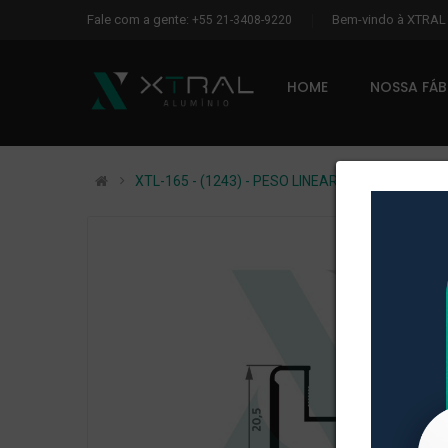
Fale com a gente:
Bem-vindo à XTRA
+55 21-3408-9220
HOME
NOSSA FÁ
XTL-165 - (1243) - PESO LINEAR: 0,293kg/m