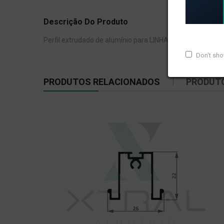
Descrição Do Produto
Perfil extrudado de alumínio para LINHA 16 E.SHOW, com 
Don't sh
PRODUTOS RELACIONADOS
PRODUT