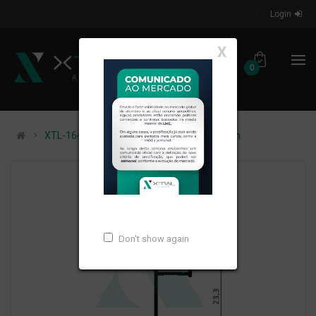
Login
X
0
XTL-164 - (1244) - PESO LINEAR: 0,206kg/m
Don't show again