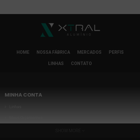
So Extra Slider: Não exitem itens para exibir!
×
HOME
NOSSA FÁBRICA
MERCADOS
PERFIS
LINHAS
CONTATO
MINHA CONTA
Linhas
Meus Orçamentos
Seja nosso parceiro
SHOW MORE
Condições Especiais